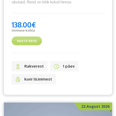
sibulaid. Reisil on kõik kulud hinnas
138.00
€
Inimese kohta
VAATA REISI
Rakverest
1 päev
kuni 16.inimest
22.August 2026