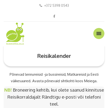
+372 5398 0543
Reisikalender
Põnevad lennureisid -ja bussireisid, Matkareisid ja Eesti
väikesaared. Avasta põnevaid sihtkohti koos
Meiega
.
NB!
Broneering kehtib, kui olete saanud kinnituse
Reisikorraldajalt Rändtigu e-posti või telefoni
teel.