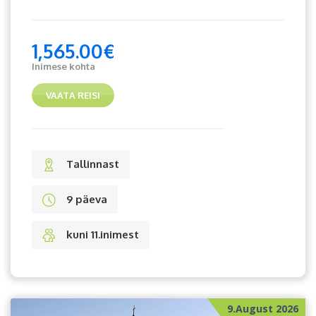
1,565.00
€
Inimese kohta
VAATA REISI
Tallinnast
9 päeva
kuni 11.inimest
9.August 2026