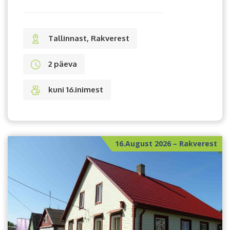
Tallinnast, Rakverest
2 päeva
kuni 16.inimest
16.August 2026 – Rakverest