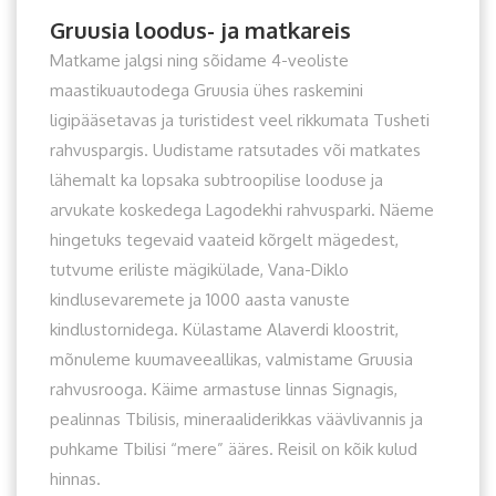
Gruusia loodus- ja matkareis
Matkame jalgsi ning sõidame 4-veoliste
maastikuautodega Gruusia ühes raskemini
ligipääsetavas ja turistidest veel rikkumata Tusheti
rahvuspargis. Uudistame ratsutades või matkates
lähemalt ka lopsaka subtroopilise looduse ja
arvukate koskedega Lagodekhi rahvusparki. Näeme
hingetuks tegevaid vaateid kõrgelt mägedest,
tutvume eriliste mägikülade, Vana-Diklo
kindlusevaremete ja 1000 aasta vanuste
kindlustornidega. Külastame Alaverdi kloostrit,
mõnuleme kuumaveeallikas, valmistame Gruusia
rahvusrooga. Käime armastuse linnas Signagis,
pealinnas Tbilisis, mineraaliderikkas väävlivannis ja
puhkame Tbilisi “mere” ääres. Reisil on kõik kulud
hinnas.