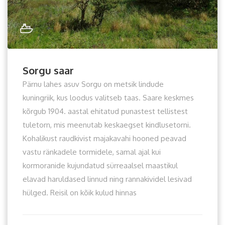
Sorgu saar
Pärnu lahes asuv Sorgu on metsik lindude
kuningriik, kus loodus valitseb taas. Saare keskmes
kõrgub 1904. aastal ehitatud punastest tellistest
tuletorn, mis meenutab keskaegset kindlusetorni.
Kohalikust raudkivist majakavahi hooned peavad
vastu ränkadele tormidele, samal ajal kui
kormoranide kujundatud sürreaalsel maastikul
elavad haruldased linnud ning rannakividel lesivad
hülged. Reisil on kõik kulud hinnas