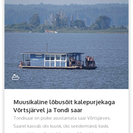
Muusikaline lõbusõit kalepurjekaga
Võrtsjärvel ja Tondi saar
Tondisaar on pisike asustamata saar Võrtsjärves.
Saarel kasvab üks kuusk, üks seedermänd, kaski,