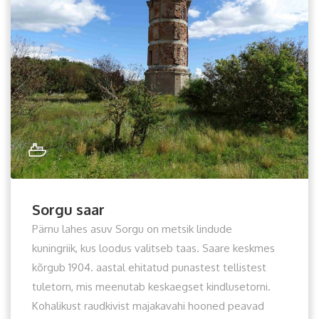
Sorgu saar
Pärnu lahes asuv Sorgu on metsik lindude
kuningriik, kus loodus valitseb taas. Saare keskmes
kõrgub 1904. aastal ehitatud punastest tellistest
tuletorn, mis meenutab keskaegset kindlusetorni.
Kohalikust raudkivist majakavahi hooned peavad