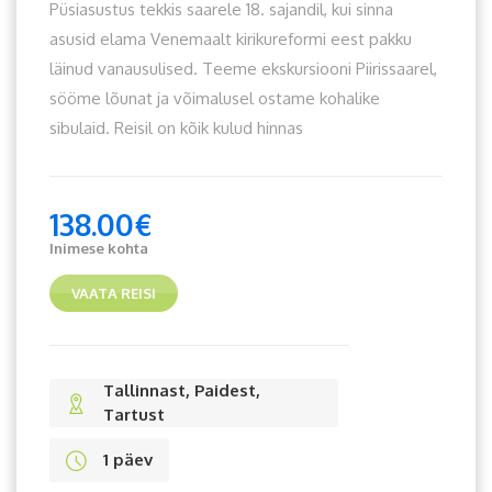
Püsiasustus tekkis saarele 18. sajandil, kui sinna
asusid elama Venemaalt kirikureformi eest pakku
läinud vanausulised. Teeme ekskursiooni Piirissaarel,
sööme lõunat ja võimalusel ostame kohalike
sibulaid. Reisil on kõik kulud hinnas
138.00
€
Inimese kohta
VAATA REISI
Tallinnast, Paidest,
Tartust
1 päev