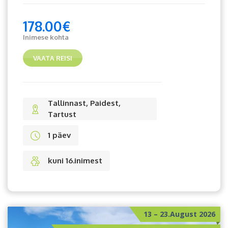
178.00
€
Inimese kohta
VAATA REISI
Tallinnast, Paidest,
Tartust
1 päev
kuni 16.inimest
13 – 23.August 2026