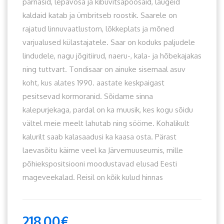
pärnasid, lepavõsa ja kibuvitsapõõsaid, laugeid
kaldaid katab ja ümbritseb roostik. Saarele on
rajatud linnuvaatlustorn, lõkkeplats ja mõned
varjualused külastajatele. Saar on koduks paljudele
lindudele, nagu jõgitiirud, naeru-, kala- ja hõbekajakas
ning tuttvart. Tondisaar on ainuke sisemaal asuv
koht, kus alates 1990. aastate keskpaigast
pesitsevad kormoranid. Sõidame sinna
kalepurjekaga, pardal on ka muusik, kes kogu sõidu
vältel meie meelt lahutab ning sööme. Kohalikult
kalurilt saab kalasaadusi ka kaasa osta. Pärast
laevasõitu käime veel ka Järvemuuseumis, mille
põhiekspositsiooni moodustavad elusad Eesti
mageveekalad. Reisil on kõik kulud hinnas
218.00
€