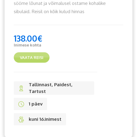
sööme lõunat ja võimalusel ostame kohalike
sibulaid. Reisil on kõik kulud hinnas
138.00
€
Inimese kohta
VAATA REISI
Tallinnast, Paidest,
Tartust
1 päev
kuni 16.inimest