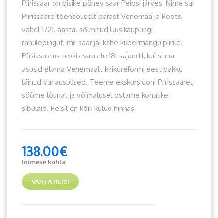
Piirissaar on pisike põnev saar Peipsi järves. Nime sai
Piirissaare tõenäoliselt pärast Venemaa ja Rootsi
vahel 1721. aastal sõlmitud Uusikaupungi
rahulepingut, mil saar jäi kahe kubermangu piirile.
Püsiasustus tekkis saarele 18. sajandil, kui sinna
asusid elama Venemaalt kirikureformi eest pakku
läinud vanausulised. Teeme ekskursiooni Piirissaarel,
sööme lõunat ja võimalusel ostame kohalike
sibulaid. Reisil on kõik kulud hinnas
138.00
€
Inimese kohta
VAATA REISI