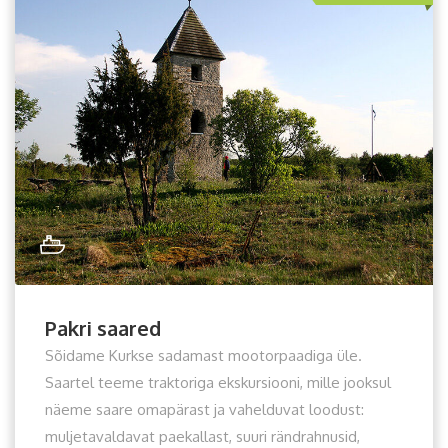
Pakri saared
Sõidame Kurkse sadamast mootorpaadiga üle.
Saartel teeme traktoriga ekskursiooni, mille jooksul
näeme saare omapärast ja vahelduvat loodust:
muljetavaldavat paekallast, suuri rändrahnusid,