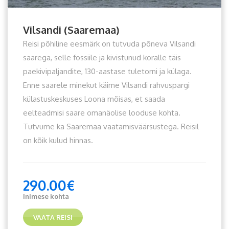
Vilsandi (Saaremaa)
Reisi põhiline eesmärk on tutvuda põneva Vilsandi
saarega, selle fossiile ja kivistunud koralle täis
paekivipaljandite, 130-aastase tuletorni ja külaga.
Enne saarele minekut käime Vilsandi rahvuspargi
külastuskeskuses Loona mõisas, et saada
eelteadmisi saare omanäolise looduse kohta.
Tutvume ka Saaremaa vaatamisväärsustega. Reisil
on kõik kulud hinnas.
290.00
€
Inimese kohta
VAATA REISI