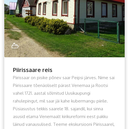
Piirissaare reis
Piirissaar on pisike põnev saar Peipsi järves. Nime sai
Piirissaare tõenäoliselt pärast Venemaa ja Rootsi
vahel 1721. aastal sõlmitud Uusikaupungi
rahulepingut, mil saar jäi kahe kubermangu piirile.
Püsiasustus tekkis saarele 18. sajandil, kui sinna
asusid elama Venemaalt kirikureformi eest pakku
läinud vanausulised. Teeme ekskursiooni Piirissaarel,