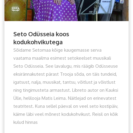
Seto Odüsseia koos
kodukohvikutega
Sõidame Setomaa kõige kaugemasse serva
vaatama maailma esimest setokeelset muusikali
Seto Odüsseia. See lavalugu, mis räägib Odüsseuse
eksirännakutest pärast Trooja sõda, on täis tundeid,
igatsust, nalja, muusikat, tantsu, võitlust ja võistlust
ning tingimusteta armastust. Libreto autor on Kauksi
Ülle, helilooja Matis Leima. Näitlejad on erinevatest
teatritest. Kuna sellel päeval on veel seto kostipäiv,
käime läbi veel mõnest kodukohvikust. Reisil on kõik
kulud hinnas