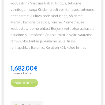
koobaslinna Vardzias Rabati kindlus, tutvume
veinitegemisega Kindzmarauli veinitehases. tutvume
eestlastele kuuluva teeistandusega, sõidame
Martvili kanjonis paadiga, ronime Prometheuse
koobastes, joome ehtast Borjomi vett otse allikast ja
naudime suurepärast Gruusia toitu ja veini, vaatame
rahvuslikke tantse ja kuulame laule, lisaks
rannapuhkus Batumis. Reisil on kõik kulud hinnas
1,682.00
€
Inimese kohta
VAATA REISI