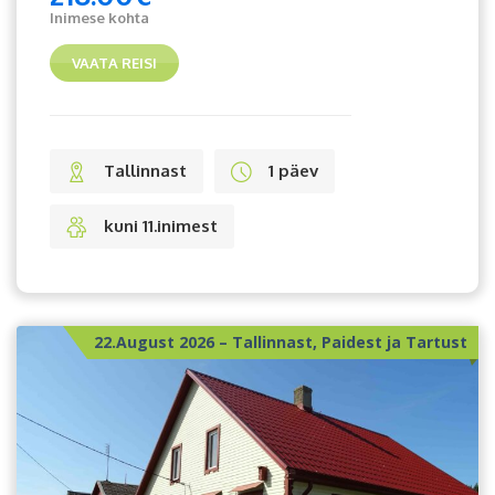
Inimese kohta
VAATA REISI
Tallinnast
1 päev
kuni 11.inimest
22.August 2026 – Tallinnast, Paidest ja Tartust