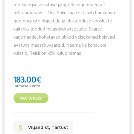
rootsiaegse asustuse jälgi, nõukogudeaegset
militaarpärandit. Osa Pakri saartest jääb haruldaste
geoloogiliste objektide ja eluslooduse koosluste
kaitseks loodud maastikukaitsealale. Saarte
karjamaadel kohatavad uhked veisekarjad hoiavad
avatuna maastikuvaateid. Näeme ka kohalikke
külasid. Reisil on kõik kulud hinnas
183.00
€
Inimese kohta
VAATA REISI
Viljandist, Tartust