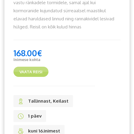
vastu ränkadele tormidele, samal ajal kui
kormoranide kujundatud sürreaalsel maastikul
elavad haruldased linnud ning rannakividel lesivad
hülged. Reisil on kõik kulud hinnas
168.00
€
Inimese kohta
VAATA REISI
Tallinnast, Keilast
1 päev
kuni 16.inimest