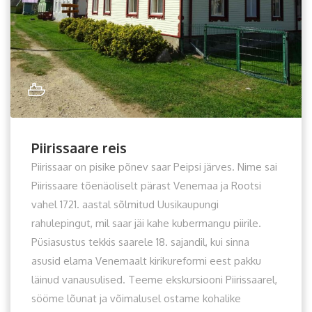
Piirissaare reis
Piirissaar on pisike põnev saar Peipsi järves. Nime sai
Piirissaare tõenäoliselt pärast Venemaa ja Rootsi
vahel 1721. aastal sõlmitud Uusikaupungi
rahulepingut, mil saar jäi kahe kubermangu piirile.
Püsiasustus tekkis saarele 18. sajandil, kui sinna
asusid elama Venemaalt kirikureformi eest pakku
läinud vanausulised. Teeme ekskursiooni Piirissaarel,
sööme lõunat ja võimalusel ostame kohalike