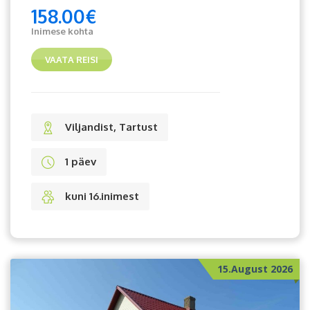
158.00
€
Inimese kohta
VAATA REISI
Viljandist, Tartust
1 päev
kuni 16.inimest
15.August 2026