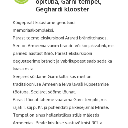
õpituba, Garni tempel,
Geghardi klooster
Kõigepealt külastame genotsiidi
memoriaalkompleksi.
Pärast teeme ekskursiooni Ararati bränditehases.
See on Armeenia vanim brändi- või konjakivabrik, mis
pärineb aastast 1886. Pärast ekskursiooni
degusteerime brändit ja vabrikupoest saab seda ka
kaasa osta.
Seejärel sõidame Garni külla, kus meil on
traditsioonilise Armeenia leiva lavaši küpsetamise
töötuba. Seejärel sööme lõunat.
Pärast lõunat läheme vaatama Garni templit, mis
rajati 1. saj p. Kr. ja pühendati päikesejumal Mihrile.
Tempel on ainus hellenistlikus stiilis mälestis
Armeenias. Peale kristluse vastuvõtmist 301. a.