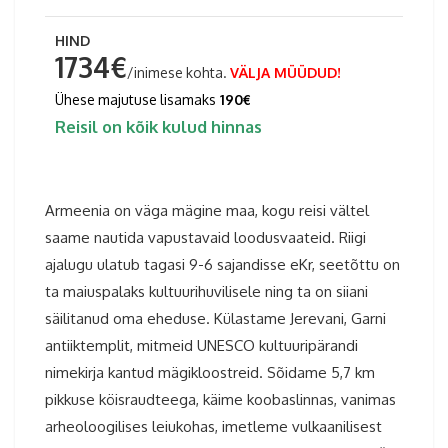
HIND
1734€
/inimese kohta.
VÄLJA MÜÜDUD!
Ühese majutuse lisamaks
190€
Reisil on kõik kulud hinnas
Armeenia on väga mägine maa, kogu reisi vältel
saame nautida vapustavaid loodusvaateid. Riigi
ajalugu ulatub tagasi 9-6 sajandisse eKr, seetõttu on
ta maiuspalaks kultuurihuvilisele ning ta on siiani
säilitanud oma eheduse. Külastame Jerevani, Garni
antiiktemplit, mitmeid UNESCO kultuuripärandi
nimekirja kantud mägikloostreid. Sõidame 5,7 km
pikkuse köisraudteega, käime koobaslinnas, vanimas
arheoloogilises leiukohas, imetleme vulkaanilisest