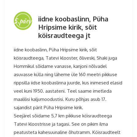
iidne koobaslinn, Püha
5.päev
Hripsime kirik, sõit
köisraudteega jt
iidne koobaslinn, Püha Hripsime kirik, sõit
köisraudteega, Tatevi klooster, õliveski, Shaki juga
Hommikul sõidame vanasse, kanjoni nõlvadel
asuvasse külla ning läheme üle 160 meetri pikkuse
rippsilla iidse koobaslinna juurde, kus inimesed elasid
veel kuni 1950. aastateni. Teel saame imetleda
maalilisi kaljumoodustisi. Kuru põhjas asub 17.
sajandist pärit Püha Hripsime kirik.
Seejärel sõidame 5,7 km pikkuse köisraudteega
Tatevi kloostrisse ja tagasi. See on pikim ilma
peatusteta kahesuunaline õhutramm. Köisraudteelt