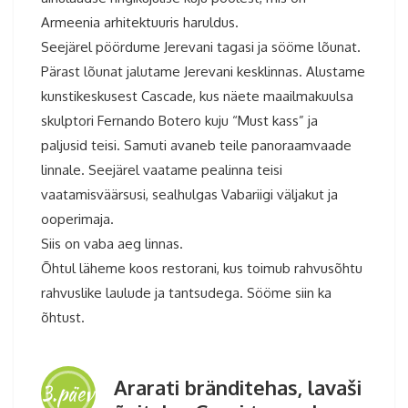
Armeenia arhitektuuris haruldus.
Seejärel pöördume Jerevani tagasi ja sööme lõunat.
Pärast lõunat jalutame Jerevani kesklinnas. Alustame
kunstikeskusest Cascade, kus näete maailmakuulsa
skulptori Fernando Botero kuju “Must kass” ja
paljusid teisi. Samuti avaneb teile panoraamvaade
linnale. Seejärel vaatame pealinna teisi
vaatamisväärsusi, sealhulgas Vabariigi väljakut ja
ooperimaja.
Siis on vaba aeg linnas.
Õhtul läheme koos restorani, kus toimub rahvusõhtu
rahvuslike laulude ja tantsudega. Sööme siin ka
õhtust.
Ararati bränditehas, lavaši
3.päev