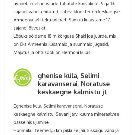
avaneb imeline vaade tohutule kuristikule. 9. ja 13.
sajandi vahel ehitatud Tatevi klooster on keskaegse
Armeenia arhitektuuri pärl. Samuti külastame 17.
sajandi õliveskit.
Lõpuks sõidame 18 m kõrguse Shaki joa juurde, mis
on üks Armeenia ilusamaid ja suurimaid jugasid.
Majutus ja õhtusöök on Hermoni külas.
ghenise küla, Selimi
6.päev
karavanserai, Noratuse
keskaegne kalmistu jt
Eghenise küla, Selimi karavanserai, Noratuse
keskaegne kalmistu, Sevani järv, kuuma mineraalvee
basseinis ujumine
Hommikul teeme 1,5 km pikkuse jalutuskäigu vana ja