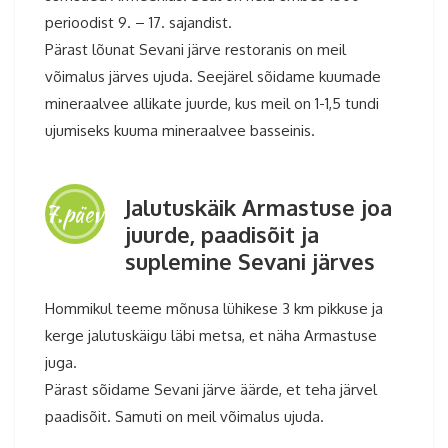
perioodist 9. – 17. sajandist.
Pärast lõunat Sevani järve restoranis on meil
võimalus järves ujuda. Seejärel sõidame kuumade
mineraalvee allikate juurde, kus meil on 1-1,5 tundi
ujumiseks kuuma mineraalvee basseinis.
Jalutuskäik Armastuse joa
7.päev
juurde, paadisõit ja
suplemine Sevani järves
Hommikul teeme mõnusa lühikese 3 km pikkuse ja
kerge jalutuskäigu läbi metsa, et näha Armastuse
juga.
Pärast sõidame Sevani järve äärde, et teha järvel
paadisõit. Samuti on meil võimalus ujuda.