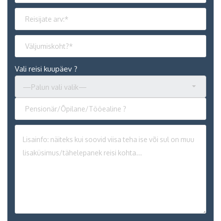
Vali reisi kuupäev ?
—Palun vali valik—