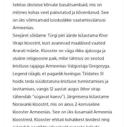
tekitas üksteise kõrvale basaltsambaid, mis on
mitmes kohas veel painutatud ja kõverdunud. See
on üks võimsamaid looduslikke vaatamisväärsusi
Armeenias.
Seejärel sõidame Türgi piiri äärde külastama Khor
Virapi kloostrit, kust avanevad maalilised vaated
Ararati mäele. Klooster on väga rikka ajalooga ja
oluline religioosne paik, mille tähtsus on seotud
kristluse rajajaga Armeenias-Valgustaja Gregoryga.
Legend räägib, et paganlik kuningas Tiridates III
hoidis teda süüdistatuna kristluse tunnistamises ja
levitamises, vangis 12 aastat augus (khor virap
tähendab “sügavat kaevu”). Järgmisena külastame
Noravanki kloostrit, mis on ainus 2-korruseline
klooster Armeenias. See on üks ilusamaid Armeenia
kloostreid. Klooster ehitati kohalikest kividest ning