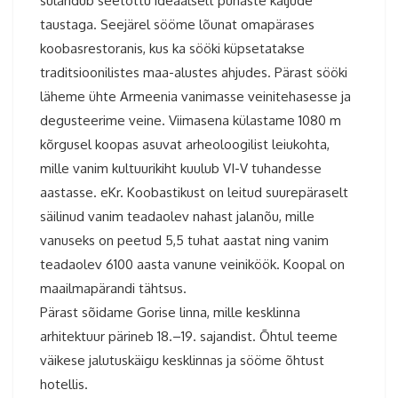
sulandub seetõttu ideaalselt punaste kaljude
taustaga. Seejärel sööme lõunat omapärases
koobasrestoranis, kus ka sööki küpsetatakse
traditsioonilistes maa-alustes ahjudes. Pärast sööki
läheme ühte Armeenia vanimasse veinitehasesse ja
degusteerime veine. Viimasena külastame 1080 m
kõrgusel koopas asuvat arheoloogilist leiukohta,
mille vanim kultuurikiht kuulub VI-V tuhandesse
aastasse. eKr. Koobastikust on leitud suurepäraselt
säilinud vanim teadaolev nahast jalanõu, mille
vanuseks on peetud 5,5 tuhat aastat ning vanim
teadaolev 6100 aasta vanune veiniköök. Koopal on
maailmapärandi tähtsus.
Pärast sõidame Gorise linna, mille kesklinna
arhitektuur pärineb 18.–19. sajandist. Õhtul teeme
väikese jalutuskäigu kesklinnas ja sööme õhtust
hotellis.
Armeenia ringreis 2025