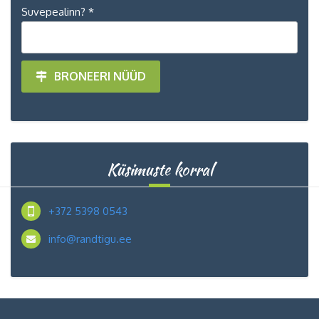
Suvepealinn? *
BRONEERI NÜÜD
Küsimuste korral
+372 5398 0543
info@randtigu.ee