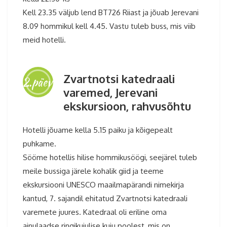
Kell 23.35 väljub lend BT726 Riiast ja jõuab Jerevani
8.09 hommikul kell 4.45. Vastu tuleb buss, mis viib
meid hotelli.
Zvartnotsi katedraali
2.päev
varemed, Jerevani
ekskursioon, rahvusõhtu
Hotelli jõuame kella 5.15 paiku ja kõigepealt
puhkame.
Sööme hotellis hilise hommikusöögi, seejärel tuleb
meile bussiga järele kohalik giid ja teeme
ekskursiooni UNESCO maailmapärandi nimekirja
kantud, 7. sajandil ehitatud Zvartnotsi katedraali
varemete juures. Katedraal oli eriline oma
ainulaadse ringikujulise kuju poolest, mis on