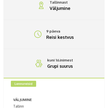
Tallinnast
Väljumine
9 päeva
Reisi kestvus
kuni 16.inimest
Grupi suurus
Lennureisid
VÄLJUMINE
Tallinn