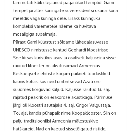
lammutati kõik ülejäänud paganlikud templid. Garni
tempel jäi alles kuningate suveresidentsi osana, kuna
meeldis väga kuninga õele. Lisaks kuningliku
kompleksi varemetele näeme ka huvitava
mosaiigiga supelmaja.
Pärast Garni külastust sõidame lähedalasuvasse
UNESCO nimistusse kantud Geghardi kloostrisse.
See kitsas kuristikus asuv ja osaliselt kaljuseina sisse
raiutud klooster on üks ilusamaid Armeenias.
Keskaegsete ehitiste kogum paikneb looduslikult
kaunis kohas, kus neid ümbritsevad Azati oru
suudmes kõrguvad kaljud. Kaljusse raiutud 13. saj.
rajatud peakirik on erakordse akustikaga. Pärimuse
järgi oli kloostri asutajaks 4. saj. Grigor Valgustaja.
Tol ajal kandis pühapaik nime Koopaklooster. Siin on
palju traditsioonilisi Armeenia mälestuskive-
hatškareid. Nad on kaetud sisselõigatud ristide,