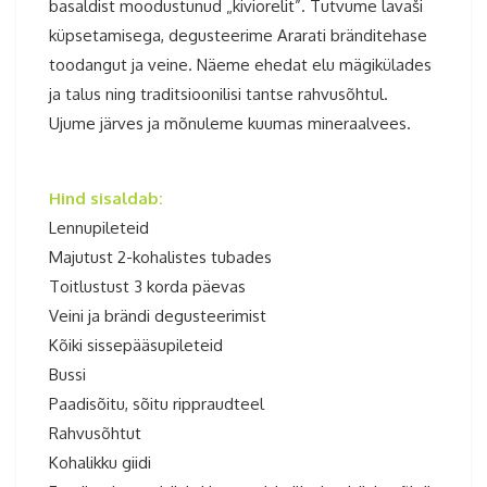
basaldist moodustunud „kiviorelit”. Tutvume lavaši
küpsetamisega, degusteerime Ararati bränditehase
toodangut ja veine. Näeme ehedat elu mägikülades
ja talus ning traditsioonilisi tantse rahvusõhtul.
Ujume järves ja mõnuleme kuumas mineraalvees.
Armeenia ringreis 2025
Hind sisaldab:
Lennupileteid
Majutust 2-kohalistes tubades
Toitlustust 3 korda päevas
Veini ja brändi degusteerimist
Kõiki sissepääsupileteid
Bussi
Paadisõitu, sõitu rippraudteel
Rahvusõhtut
Kohalikku giidi