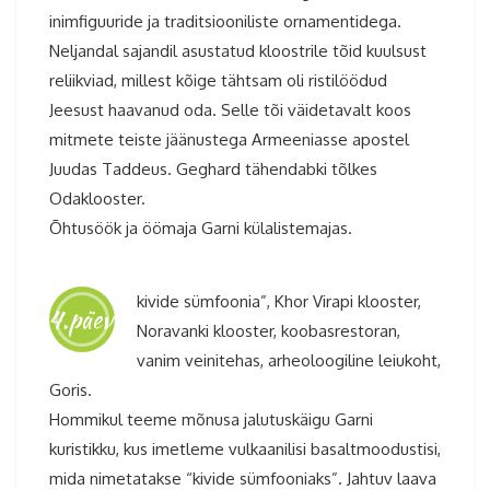
inimfiguuride ja traditsiooniliste ornamentidega.
Neljandal sajandil asustatud kloostrile tõid kuulsust
reliikviad, millest kõige tähtsam oli ristilöödud
Jeesust haavanud oda. Selle tõi väidetavalt koos
mitmete teiste jäänustega Armeeniasse apostel
Juudas Taddeus. Geghard tähendabki tõlkes
Odaklooster.
Õhtusöök ja öömaja Garni külalistemajas.
kivide sümfoonia”, Khor Virapi klooster,
4.päev
Noravanki klooster, koobasrestoran,
vanim veinitehas, arheoloogiline leiukoht,
Goris.
Hommikul teeme mõnusa jalutuskäigu Garni
kuristikku, kus imetleme vulkaanilisi basaltmoodustisi,
mida nimetatakse “kivide sümfooniaks”. Jahtuv laava