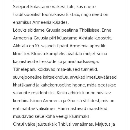
Seejärel külastame väikest talu, kus näete
traditsioonilist loomakasvatustalu, nagu need on
enamikus Armeenia külades.
Lõpuks sõidame Gruusia pealinna Thbilisisse. Enne
Armeenia-Gruusia piiri külastame Akhtala kloostrit.
Akhtala on 10. sajandist pärit Armeenia apostlik
klooster. Kloostrikompleks avaldab muljet seinu
kaunistavate freskode ilu ja ainulaadsusega.
Tähelepanu köidavad maa-alused tunnelid,
suurejooneline kaitsekindlus, arvukad imetlusväärsed
khatškaarid ja kahekorruseline hoone, mida peetakse
valvurite residentsiks. Kiriku arhitektuur on huvitav
kombinatsioon Armeenia ja Gruusia stiilidest, mis on
eriti nähtav välisilmes. Hämmastavad maastikud
muudavad selle koha veelgi kaunimaks.
Õhtul väike jalutuskäik Thbilisi vanalinnas. Majutus ja