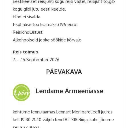
Eestikeelset reisijuhti kogu reisi vältel, reisijuht tõlgib
kogu giidi jutu eesti keelde.
Hind ei sisalda
1-kohalise toa lisamaksu 195 eurot
Reisikindlustust
Alkohoolseid jooke söökide kõrvale
Reis toimub
7. – 15.September 2026
PÄEVAKAVA
Lendame Armeeniasse
1.päev
kohtume lennujaamas Lennart Meri bareljeefi juures
kell 19.30 21.40 väljub lend BT 318 Riiga, kuhu jõuame
kella 22.30-ks