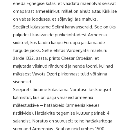
eheda Eghegise külas, et vaadata mäenõlval seisvat
omapärast armeekirikut, millel on ainult altar. Kirik ise
on vabas looduses, et sõjavägi ära mahuks.
Seejärel külastame Selimi karavanseraid. See on üks
paljudest karavanide puhkekohtadest Armeenia
siiditeel, kus laaditi kaupu Euroopa ja idamaade
turgude jaoks. Selle ehitas Vardenyatsi mäekuru
äärde 1332. aastal prints Chesar Orbelian, et
majutada väsinud rändureid ja nende loomi, kui nad
mägisest Vayots Dzori piirkonnast tulid või sinna
sisenesid.
Seejärel sõidame külastama Noratuse keskaegset
kalmistut, kus on palju varaseid armeenia
mälestuskive – hatšakreid (armeenia keeles
ristikivide). Hatšakrite tegemise kultuur pärineb 4.
sajandist. Noratus on suuruselt teine hatšakaritega
surnuaed Armeenias. Seal on neid umbes 1500