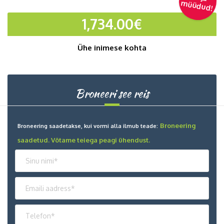
m
üüdud!
1,734.00
€
Ühe inimese kohta
Broneeri see reis
Broneering
Broneering saadetakse, kui vormi alla ilmub teade:
saadetud. Võtame teiega peagi ühendust.