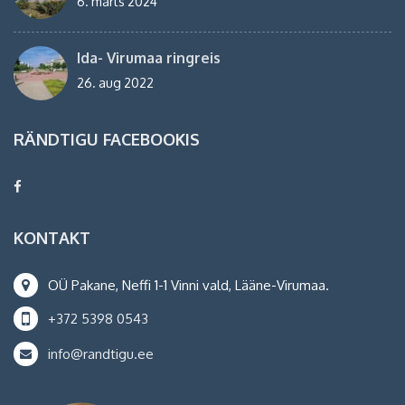
6. märts 2024
Ida- Virumaa ringreis
26. aug 2022
RÄNDTIGU FACEBOOKIS
KONTAKT
OÜ Pakane, Neffi 1-1 Vinni vald, Lääne-Virumaa.
+372 5398 0543
info@randtigu.ee