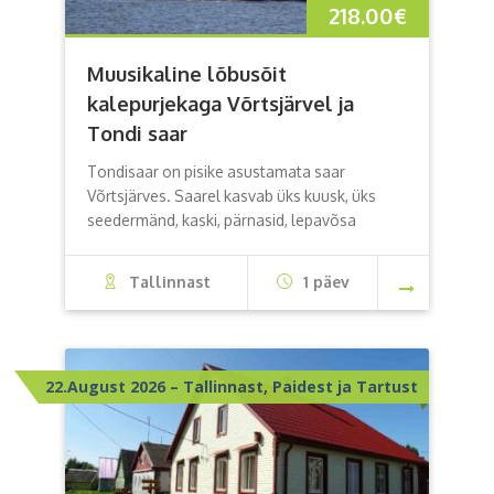
218.00
€
Muusikaline lõbusõit
kalepurjekaga Võrtsjärvel ja
Tondi saar
Tondisaar on pisike asustamata saar
Võrtsjärves. Saarel kasvab üks kuusk, üks
seedermänd, kaski, pärnasid, lepavõsa
Tallinnast
1 päev
22.August 2026 – Tallinnast, Paidest ja Tartust