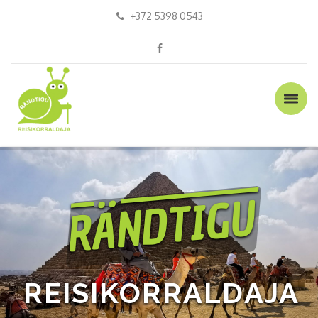
+372 5398 0543
RÄNDTIGU
R
E
I
S
I
K
O
R
R
A
L
D
A
J
A