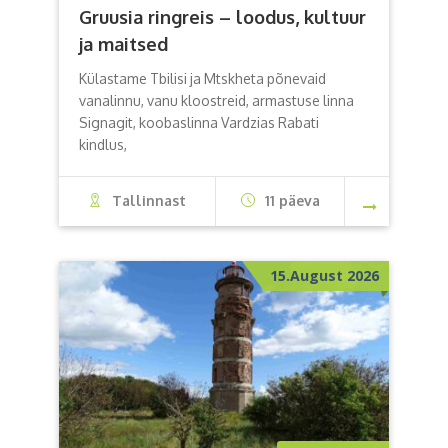
Gruusia ringreis – loodus, kultuur
ja maitsed
Külastame Tbilisi ja Mtskheta põnevaid
vanalinnu, vanu kloostreid, armastuse linna
Signagit, koobaslinna Vardzias Rabati
kindlus,
Tallinnast
11 päeva
15.August 2026