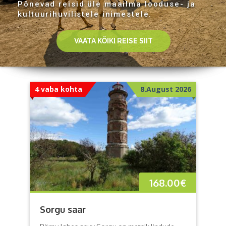
P
õ
n
e
v
a
d
r
e
i
s
i
d
ü
l
e
m
a
a
i
l
m
a
l
o
o
d
u
s
e
-
j
a
k
u
l
t
u
u
r
i
h
u
v
i
l
i
s
t
e
l
e
i
n
i
m
e
s
t
e
l
e
.
VAATA KÕIKI REISE SIIT
4 vaba kohta
8.August 2026
168.00
€
Sorgu saar