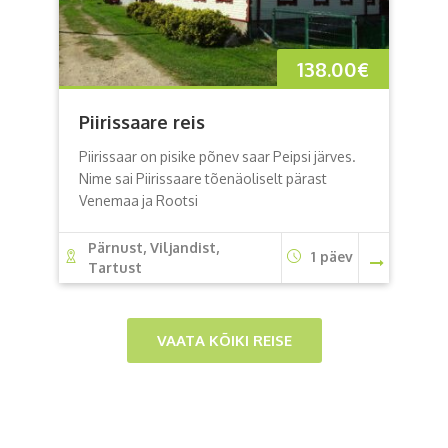
138.00
€
Piirissaare reis
Piirissaar on pisike põnev saar Peipsi järves.
Nime sai Piirissaare tõenäoliselt pärast
Venemaa ja Rootsi
Pärnust, Viljandist,
1 päev
Tartust
VAATA KÕIKI REISE