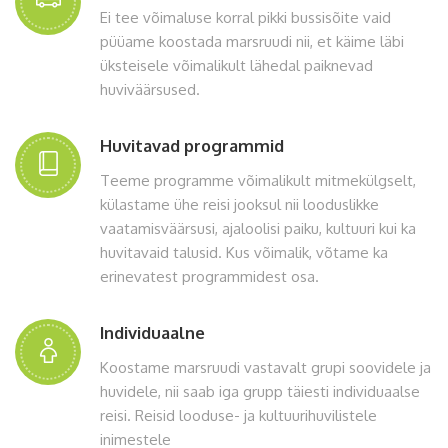
Ei tee võimaluse korral pikki bussisõite vaid
püüame koostada marsruudi nii, et käime läbi
üksteisele võimalikult lähedal paiknevad
huviväärsused.
Huvitavad programmid
Teeme programme võimalikult mitmekülgselt,
külastame ühe reisi jooksul nii looduslikke
vaatamisväärsusi, ajaloolisi paiku, kultuuri kui ka
huvitavaid talusid. Kus võimalik, võtame ka
erinevatest programmidest osa.
Individuaalne
Koostame marsruudi vastavalt grupi soovidele ja
huvidele, nii saab iga grupp täiesti individuaalse
reisi. Reisid looduse- ja kultuurihuvilistele
inimestele