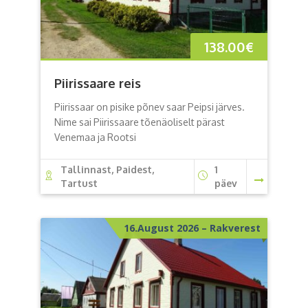
138.00
€
Piirissaare reis
Piirissaar on pisike põnev saar Peipsi järves.
Nime sai Piirissaare tõenäoliselt pärast
Venemaa ja Rootsi
Tallinnast, Paidest,
1
Tartust
päev
16.August 2026 – Rakverest