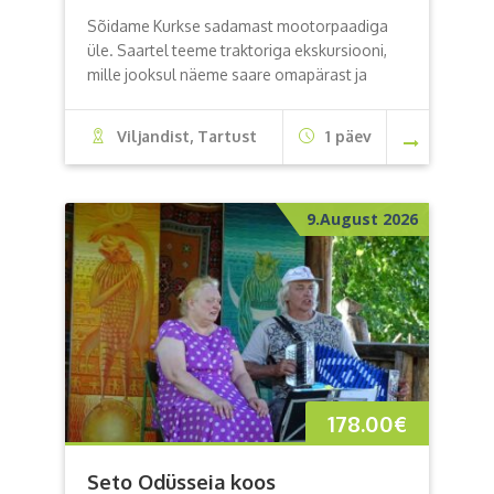
Sõidame Kurkse sadamast mootorpaadiga
üle. Saartel teeme traktoriga ekskursiooni,
mille jooksul näeme saare omapärast ja
Viljandist, Tartust
1 päev
9.August 2026
178.00
€
Seto Odüsseia koos