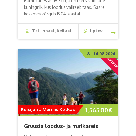
Pärnu lahes asuv Sorgu on metsik lindude
kuningriik, kus loodus valitseb taas. Saare
keskmes kõrgub 1904. aastal
Tallinnast, Keilast
1 päev
Välja müüdud!
8.–16.08.2026
1,565.00
€
Reisijuht: Meriliis Kotkas
Gruusia loodus- ja matkareis