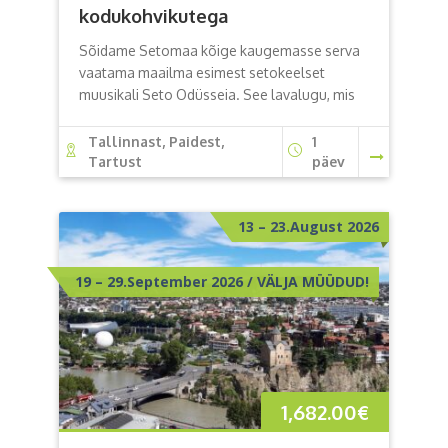
kodukohvikutega
Sõidame Setomaa kõige kaugemasse serva
vaatama maailma esimest setokeelset
muusikali Seto Odüsseia. See lavalugu, mis
Tallinnast, Paidest,
1
Tartust
päev
13 – 23.August 2026
19 – 29.September 2026 / VÄLJA MÜÜDUD!
1,682.00
€