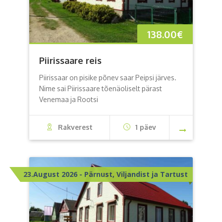
138.00
€
Piirissaare reis
Piirissaar on pisike põnev saar Peipsi järves.
Nime sai Piirissaare tõenäoliselt pärast
Venemaa ja Rootsi
Rakverest
1 päev
23.August 2026 - Pärnust, Viljandist ja Tartust