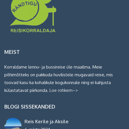
MEIST
Korraldame lennu- ja bussireise üle maailma. Meie
põhimõtteks on pakkuda huvilistele mugavaid reise, mis
toovad kasu ka kohalikule kogukonnale ning ei kahjusta
külastatavat piirkonda.
Loe rohkem–>
BLOGI SISSEKANDED
Reis Kerile ja Aksile