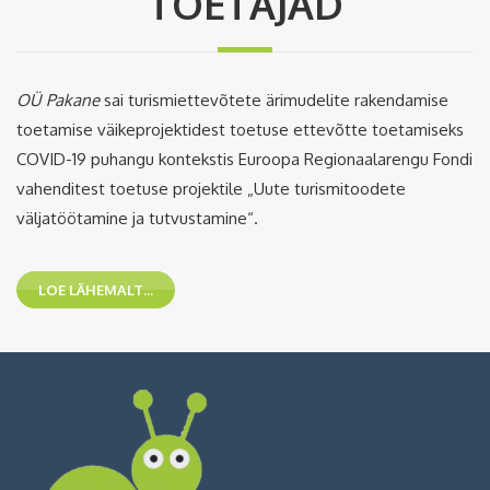
TOETAJAD
OÜ Pakane
sai turismiettevõtete ärimudelite rakendamise
toetamise väikeprojektidest toetuse ettevõtte toetamiseks
COVID-19 puhangu kontekstis Euroopa Regionaalarengu Fondi
vahenditest toetuse projektile „Uute turismitoodete
väljatöötamine ja tutvustamine“.
LOE LÄHEMALT...