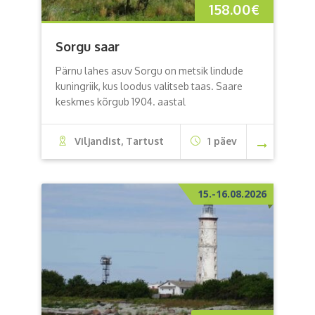
158.00
€
Sorgu saar
Pärnu lahes asuv Sorgu on metsik lindude
kuningriik, kus loodus valitseb taas. Saare
keskmes kõrgub 1904. aastal
Viljandist, Tartust
1 päev
15.-16.08.2026