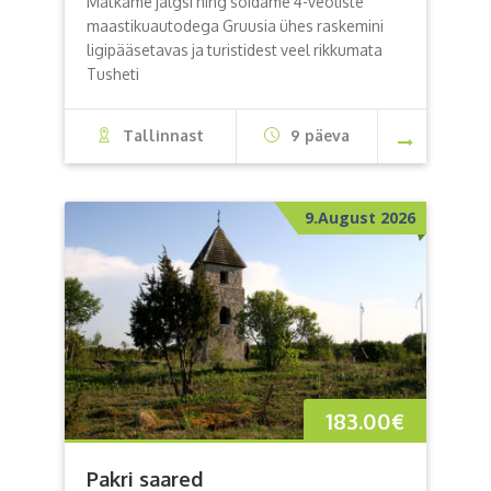
Matkame jalgsi ning sõidame 4-veoliste
maastikuautodega Gruusia ühes raskemini
ligipääsetavas ja turistidest veel rikkumata
Tusheti
Tallinnast
9 päeva
9.August 2026
183.00
€
Pakri saared