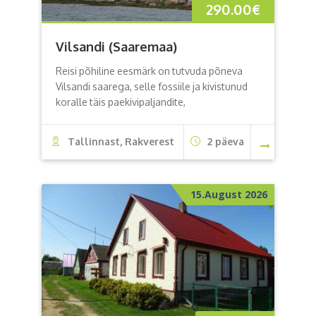
290.00
€
Vilsandi (Saaremaa)
Reisi põhiline eesmärk on tutvuda põneva
Vilsandi saarega, selle fossiile ja kivistunud
koralle täis paekivipaljandite,
Tallinnast, Rakverest
2 päeva
15.August 2026