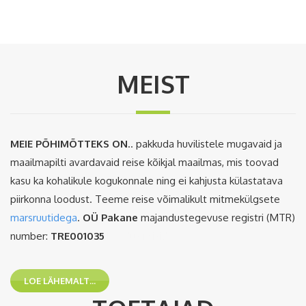
MEIST
MEIE PÕHIMÕTTEKS ON
.. pakkuda huvilistele mugavaid ja
maailmapilti avardavaid reise kõikjal maailmas, mis toovad
kasu ka kohalikule kogukonnale ning ei kahjusta külastatava
piirkonna loodust. Teeme reise võimalikult mitmekülgsete
marsruutidega
.
OÜ Pakane
majandustegevuse registri (MTR)
number:
TRE001035
Loodus reisid
LOE LÄHEMALT...