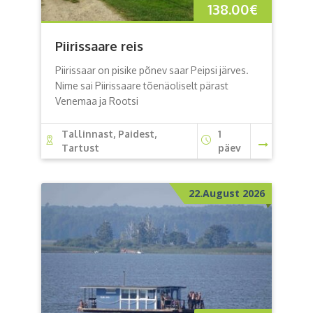
138.00
€
Piirissaare reis
Piirissaar on pisike põnev saar Peipsi järves.
Nime sai Piirissaare tõenäoliselt pärast
Venemaa ja Rootsi
Tallinnast, Paidest,
1
Tartust
päev
22.August 2026