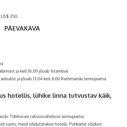
s US$ 250.
PÄEVAKAVA
ma
allinnast ja kell 16.00 jõuab Istambuli
stanbulist ja jõuab 13.04 kell 6:00 Kathmandu lennujaama
 hotellis, lühike linna tutvustav käik,
ndu Tribhuvani rahvusvahelisse lennujaama.
id vastu, meid sõidutatakse hotelli. Puhkame sõidust.