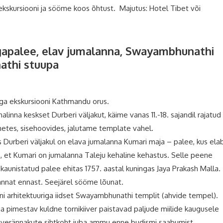
kskursiooni ja sööme koos õhtust. Majutus: Hotel Tibet või
ngapalee, elav jumalanna, Swayambhunathi
athi stuupa
iga ekskursiooni Kathmandu orus.
nna keskset Durberi väljakut, käime vanas 11.-18. sajandil rajatud
etes, sisehoovides, jalutame template vahel.
Durberi väljakul on elava jumalanna Kumari maja – palee, kus ela
e, et Kumari on jumalanna Taleju kehaline kehastus. Selle peene
 kaunistatud palee ehitas 1757. aastal kuningas Jaya Prakash Malla.
annat ennast. Seejärel sööme lõunat.
i arhitektuuriga iidset Swayambhunathi templit (ahvide tempel).
a pimestav kuldne tornikiiver paistavad paljude miilide kaugusele
palverännakute sihtkoht juba ammu enne budismi saabumist