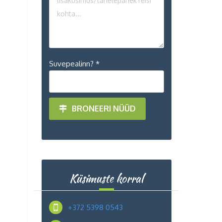
Suvepealinn? *
BRONEERI NÜÜD
Küsimuste korral
+372 5398 0543