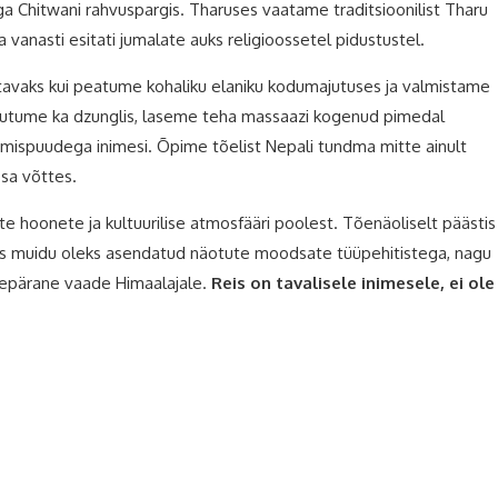
a Chitwani rahvuspargis. Tharuses vaatame traditsioonilist Tharu
a vanasti esitati jumalate auks religioossetel pidustustel.
tavaks kui peatume kohaliku elaniku kodumajutuses ja valmistame
utume ka dzunglis, laseme teha massaazi kogenud pimedal
ispuudega inimesi. Õpime tõelist Nepali tundma mitte ainult
osa võttes.
Nepal olulisamaid vaatamisväärsusi
te hoonete ja kultuurilise atmosfääri poolest. Tõenäoliselt päästis
mis muidu oleks asendatud näotute moodsate tüüpehitistega, nagu
urepärane vaade Himaalajale.
Reis on tavalisele inimesele, ei ole