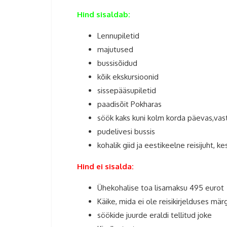
Hind sisaldab:
Lennupiletid
majutused
bussisõidud
kõik ekskursioonid
sissepääsupiletid
paadisõit Pokharas
söök kaks kuni kolm korda päevas,vast
pudelivesi bussis
kohalik giid ja eestikeelne reisijuht, ke
Hind ei sisalda:
Ühekohalise toa lisamaksu 495 eurot
Käike, mida ei ole reisikirjelduses mär
söökide juurde eraldi tellitud joke