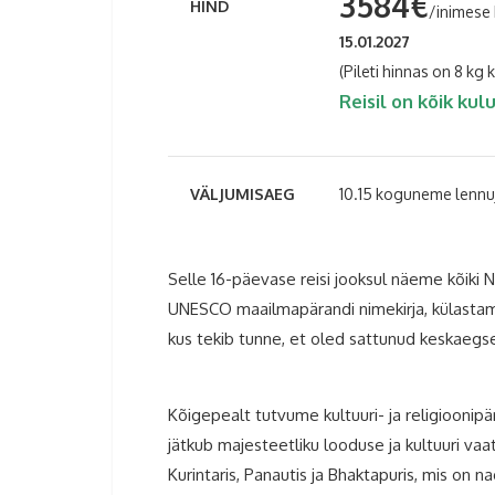
3584€
HIND
/inimese
15.01.2027
(Pileti hinnas on 8 kg 
Reisil on kõik kul
VÄLJUMISAEG
10.15 koguneme lenn
Selle 16-päevase reisi jooksul näeme kõiki N
UNESCO maailmapärandi nimekirja, külastame
kus tekib tunne, et oled sattunud keskaegse
Nepal
Kõigepealt tutvume kultuuri- ja religioonipä
jätkub majesteetliku looduse ja kultuuri va
Kurintaris, Panautis ja Bhaktapuris, mis o