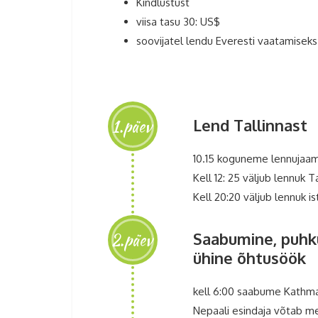
Kindlustust
viisa tasu 30: US$
soovijatel lendu Everesti vaatamisek
1.päev
Lend Tallinnast
10.15 koguneme lennujaa
Kell 12: 25 väljub lennuk T
Kell 20:20 väljub lennuk i
2.päev
Saabumine, puhkus
ühine õhtusöök
kell 6:00 saabume Kathma
Nepaali esindaja võtab me