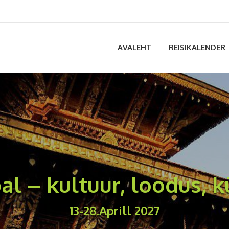
AVALEHT
REISIKALENDER
al – kultuur, loodus, k
13-28.Aprill 2027