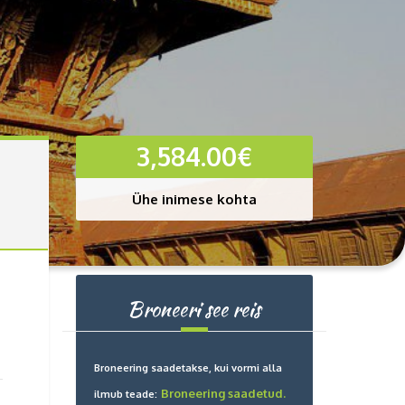
3,584.00
€
Ühe inimese kohta
Broneeri see reis
Broneering saadetakse, kui vormi alla
Broneering saadetud.
ilmub teade: