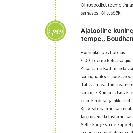
Õhtupoolikul teeme linnae
sarnases. Õhtusöök
3.päev
Ajalooline kuni
tempel, Boudhan
Hommikusöök hotellis
9.00 Teeme kohaliku giid
Külastame Kathmandu vanali
kuningapalees, kõrvalhoon
Tähtsaim vaatamisväärsus 
kuninglik Kumari. Usutaks
puunikerdusega rikkalikult
Kui veab, näeme ka jumal
Järgmisena külastame kaun
Selle kõrge valge kuppel j
ja see on olnud oluline 