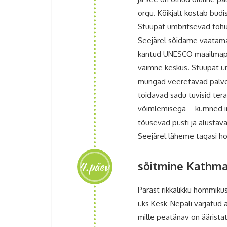
orgu. Kõikjalt kostab budi
Stuupat ümbritsevad tohu
Seejärel sõidame vaatama 
kantud UNESCO maailmapäran
vaimne keskus. Stuupat üm
mungad veeretavad palvera
toidavad sadu tuvisid ter
võimlemisega – kümned inim
tõusevad püsti ja alustavad
Seejärel läheme tagasi ho
4.päev
sõitmine Kathma
Pärast rikkalikku hommiku
üks Kesk-Nepali varjatud a
mille peatänav on ääristat