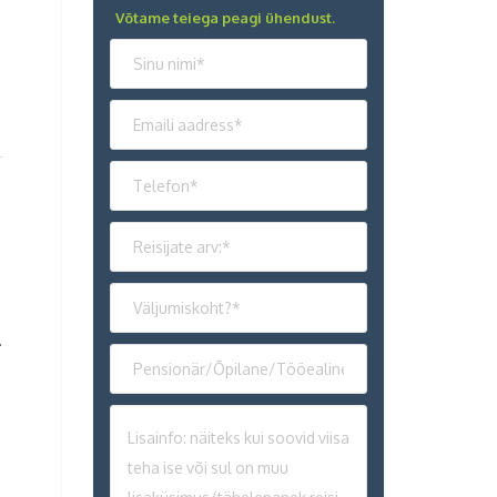
Võtame teiega peagi ühendust.
.