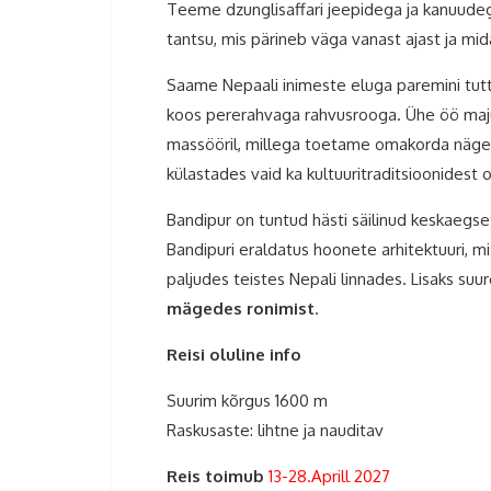
Teeme dzunglisaffari jeepidega ja kanuudeg
tantsu, mis pärineb väga vanast ajast ja mid
Saame Nepaali inimeste eluga paremini tut
koos pererahvaga rahvusrooga. Ühe öö maj
massööril, millega toetame omakorda nägem
külastades vaid ka kultuuritraditsioonidest 
Bandipur on tuntud hästi säilinud keskaegse
Bandipuri eraldatus hoonete arhitektuuri, 
paljudes teistes Nepali linnades. Lisaks su
mägedes ronimist
.
Reisi oluline info
Suurim kõrgus 1600 m
Raskusaste: lihtne ja nauditav
Reis toimub
13-28.Aprill 2027