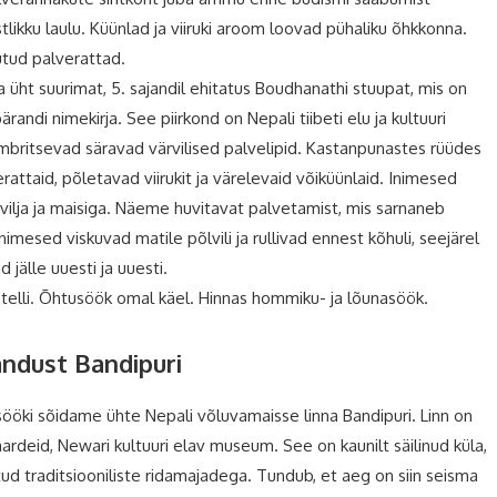
stlikku laulu. Küünlad ja viiruki aroom loovad pühaliku õhkkonna.
tud palverattad.
üht suurimat, 5. sajandil ehitatus Boudhanathi stuupat, mis on
di nimekirja. See piirkond on Nepali tiibeti elu ja kultuuri
britsevad säravad värvilised palvelipid. Kastanpunastes rüüdes
ttaid, põletavad viirukit ja värelevaid võiküünlaid. Inimesed
avilja ja maisiga. Näeme huvitavat palvetamist, mis sarnaneb
esed viskuvad matile põlvili ja rullivad ennest kõhuli, seejärel
 jälle uuesti ja uuesti.
telli. Õhtusöök omal käel. Hinnas hommiku- ja lõunasöök.
ndust Bandipuri
sööki sõidame ühte Nepali võluvamaisse linna Bandipuri. Linn on
ardeid, Newari kultuuri elav museum. See on kaunilt säilinud küla,
ud traditsiooniliste ridamajadega. Tundub, et aeg on siin seisma