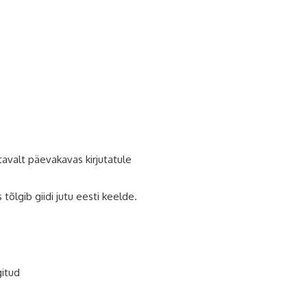
avalt päevakavas kirjutatule
s tõlgib giidi jutu eesti keelde.
gitud