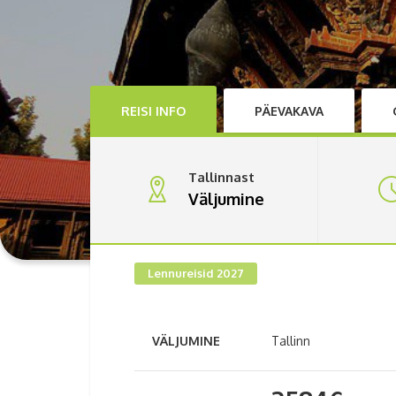
REISI INFO
PÄEVAKAVA
Tallinnast
Väljumine
Lennureisid 2027
VÄLJUMINE
Tallinn