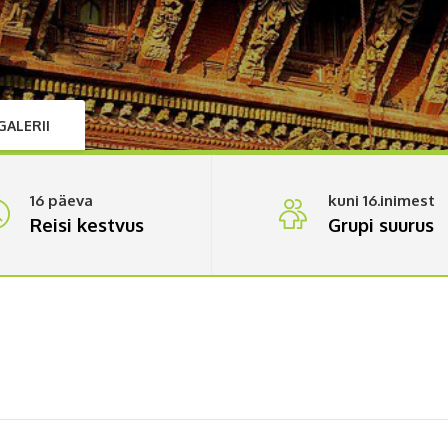
GALERII
16 päeva
kuni 16.inimest
Reisi kestvus
Grupi suurus