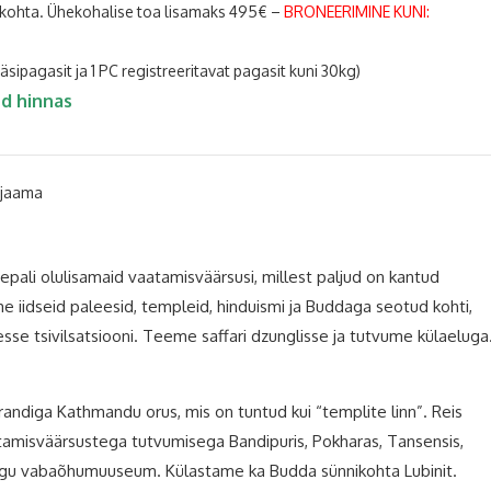
 kohta. Ühekohalise toa lisamaks 495€ –
BRONEERIMINE KUNI:
käsipagasit ja 1 PC registreeritavat pagasit kuni 30kg)
ud hinnas
ujaama
epali olulisamaid vaatamisväärsusi, millest paljud on kantud
 iidseid paleesid, templeid, hinduismi ja Buddaga seotud kohti,
sse tsivilsatsiooni. Teeme saffari dzunglisse ja tutvume külaeluga
randiga Kathmandu orus, mis on tuntud kui “templite linn”. Reis
atamisväärsustega tutvumisega Bandipuris, Pokharas, Tansensis,
n nagu vabaõhumuuseum. Külastame ka Budda sünnikohta Lubinit.