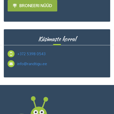
BRONEERI NÜÜD
Küsimuste korral
+372 5398 0543
info@randtigu.ee