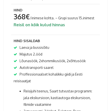
HIND
368€
/inimese kohta. – Grupi suurus 15.inimest
Reisil on kõik kulud hinnas
HIND SISALDAB
Laeva ja bussisõitu
Majutus 2.ööd
Lõunasöök, 2xhommikusöök, 2xõhtusöök
Autotransporti saarel
Proffessionaalset kohalikku giidi ja Eesti
reisisaatjat
Reisijuhi teenus, Saart tutvustav programm:
jala ekskursioon, kastiautoga ekskursioon,
filmide vaatamine