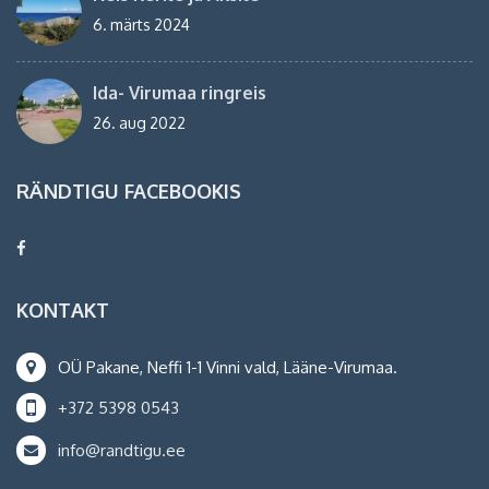
6. märts 2024
Ida- Virumaa ringreis
26. aug 2022
RÄNDTIGU FACEBOOKIS
KONTAKT
OÜ Pakane, Neffi 1-1 Vinni vald, Lääne-Virumaa.
+372 5398 0543
info@randtigu.ee