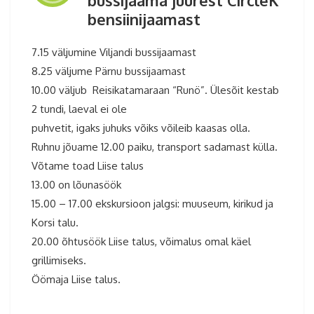
bensiinijaamast
7.15 väljumine Viljandi bussijaamast
8.25 väljume Pärnu bussijaamast
10.00 väljub Reisikatamaraan “Runö”. Ülesõit kestab
2 tundi, laeval ei ole
puhvetit, igaks juhuks võiks võileib kaasas olla.
Ruhnu jõuame 12.00 paiku, transport sadamast külla.
Võtame toad Liise talus
13.00 on lõunasöök
15.00 – 17.00 ekskursioon jalgsi: muuseum, kirikud ja
Korsi talu.
20.00 õhtusöök Liise talus, võimalus omal käel
grillimiseks.
Öömaja Liise talus.