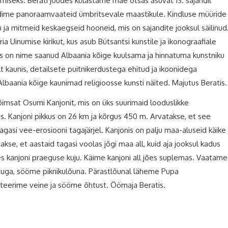
seks. Berati jõudes külastame mäe otsas asuvat 13. sajandil
audime panoraamvaateid ümbritsevale maastikule. Kindluse müüride
 ja mitmeid keskaegseid hooneid, mis on sajandite jooksul säilinud
Uinumise kirikut, kus asub Bütsantsi kunstile ja ikonograafiale
on nime saanud Albaania kõige kuulsama ja hinnatuma kunstniku
iselt kaunis, detailsete puitnikerdustega ehitud ja ikoonidega
lbaania kõige kaunimad religioosse kunsti näited. Majutus Beratis.
msat Osumi Kanjonit, mis on üks suurimaid looduslikke
s. Kanjoni pikkus on 26 km ja kõrgus 450 m. Arvatakse, et see
 tagasi vee-erosiooni tagajärjel. Kanjonis on palju maa-aluseid käike
akse, et aastaid tagasi voolas jõgi maa all, kuid aja jooksul kadus
ues kanjoni praeguse kuju. Käime kanjoni all jões suplemas. Vaatame
juga, sööme piknikulõuna. Pärastlõunal läheme Pupa
steerime veine ja sööme õhtust. Öömaja Beratis.