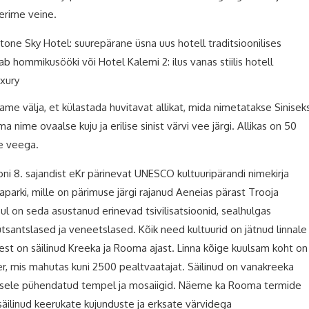
erime veine.
one Sky Hotel: suurepärane üsna uus hotell traditsioonilises
ab hommikusööki või Hotel Kalemi 2: ilus vanas stiilis hotell
xury
me välja, et külastada huvitavat allikat, mida nimetatakse Sinisek
nime ovaalse kuju ja erilise sinist värvi vee järgi. Allikas on 50
ge veega.
ni 8. sajandist eKr pärinevat UNESCO kultuuripärandi nimekirja
aparki, mille on pärimuse järgi rajanud Aeneias pärast Trooja
ul on seda asustanud erinevad tsivilisatsioonid, sealhulgas
tsantslased ja veneetslased. Kõik need kultuurid on jätnud linnale
st on säilinud Kreeka ja Rooma ajast. Linna kõige kuulsam koht on
er, mis mahutas kuni 2500 pealtvaatajat. Säilinud on vanakreeka
osele pühendatud tempel ja mosaiigid. Näeme ka Rooma termide
 säilinud keerukate kujunduste ja erksate värvidega