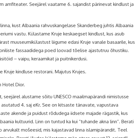
m amfiteater. Seejärel vaatame 6. sajandist pärinevat kindlust ja
 linna, kust Albaania rahvuskangelase Skanderbeg juhtis Albaania
riumi vastu. Külastame Kruje keskaegset kindlust, kus asub
ast muuseumikülastust liigume edasi Kruje vanale basaarile, kus
ooniliste fassaadidega poed loovad tõelise ajastutruu õhustiku.
äsitöid – vaipu, keraamikat ja puitnikerdusi.
 Kruje kindluse restorani. Majutus Krujes.
 Hotel Dior.
, seejärel alustame sõitu UNESCO maailmapärandi nimistusse
n asutatud 4. saj eKr. See on kitsaste tänavate, vapustava
tsaste akende ja puidust rõdudega iidsete majade rägastik, kus
aania kultuurid. Linn on tuntud ka kui “tuhande akna linn”. Berati
b arvukalt mošeesid, mis kajastavad linna islamipärandit. Teel