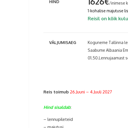
1626€
HIND
/inimese 
1-kohalise majutuse l
Reisil on kõik kul
VÄLJUMISAEG
Koguneme Tallinna len
Saabume Albaania Ema
01.50.Lennujaamast s
Reis toimub
26.Juuni – 4.Juuli 2027
Hind sisaldab
:
– lennupileteid
– majutusi