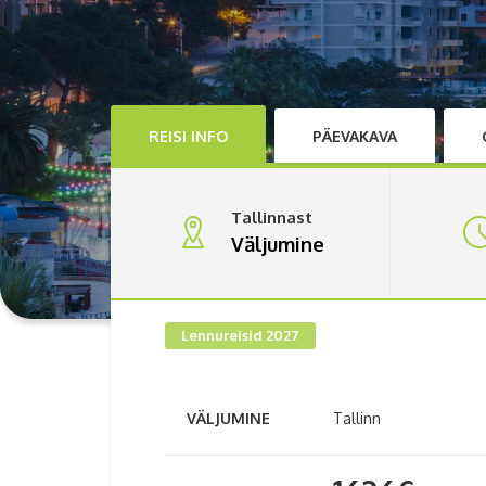
REISI INFO
PÄEVAKAVA
Tallinnast
Väljumine
Lennureisid 2027
VÄLJUMINE
Tallinn