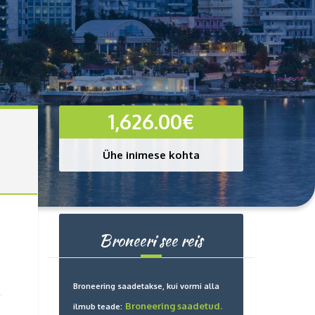
1,626.00
€
Ühe inimese kohta
Broneeri see reis
Broneering saadetakse, kui vormi alla
Broneering saadetud.
ilmub teade: