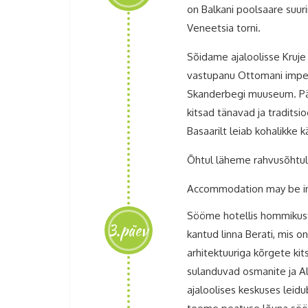
on Balkani poolsaare suuri
Veneetsia torni.
Sõidame ajaloolisse Kruje
vastupanu Ottomani impee
Skanderbegi muuseum. Pär
kitsad tänavad ja traditsi
Basaarilt leiab kohalikke k
Õhtul läheme rahvusõhtule
Accommodation may be in
Sööme hotellis hommikust
3.päev
kantud linna Berati, mis o
arhitektuuriga kõrgete ki
sulanduvad osmanite ja Alb
ajaloolises keskuses leidu