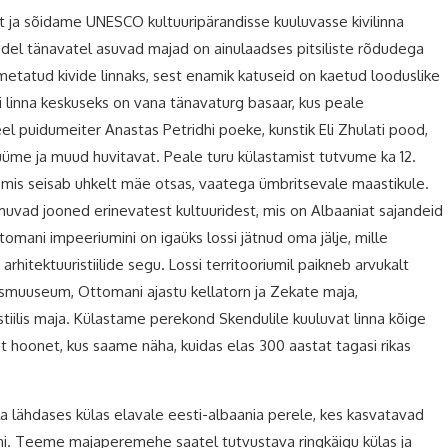
 ja sõidame UNESCO kultuuripärandisse kuuluvasse kivilinna
kudel tänavatel asuvad majad on ainulaadses pitsiliste rõdudega
 nimetatud kivide linnaks, sest enamik katuseid on kaetud looduslike
ri linna keskuseks on vana tänavaturg basaar, kus peale
el puidumeiter Anastas Petridhi poeke, kunstik Eli Zhulati pood,
üme ja muud huvitavat. Peale turu külastamist tutvume ka 12.
a, mis seisab uhkelt mäe otsas, vaatega ümbritsevale maastikule.
imuvad jooned erinevatest kultuuridest, mis on Albaaniat sajandeid
tomani impeeriumini on igaüks lossi jätnud oma jälje, mille
rhitektuuristiilide segu. Lossi territooriumil paikneb arvukalt
vusmuuseum, Ottomani ajastu kellatorn ja Zekate maja,
stiilis maja. Külastame perekond Skendulile kuuluvat linna kõige
t hoonet, kus saame näha, kuidas elas 300 aastat tagasi rikas
a lähdases külas elavale eesti-albaania perele, kes kasvatavad
ni. Teeme majaperemehe saatel tutvustava ringkäigu külas ja