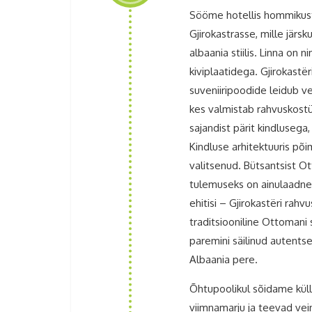
Sööme hotellis hommikust
Gjirokastrasse, mille järs
albaania stiilis. Linna on
kiviplaatidega. Gjirokastë
suveniiripoodide leidub ve
kes valmistab rahvuskostü
sajandist pärit kindluseg
Kindluse arhitektuuris põ
valitsenud. Bütsantsist Ot
tulemuseks on ainulaadne a
ehitisi – Gjirokastëri rah
traditsiooniline Ottomani 
paremini säilinud autentse
Albaania pere.
Õhtupoolikul sõidame küll
viimnamarju ja teevad vei