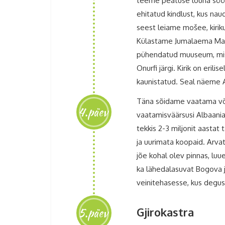
teeme peatuse lõuna söömi
ehitatud kindlust, kus n
seest leiame mošee, kiriku
Külastame Jumalaema Maria 
pühendatud muuseum, mis 
Onurfi järgi. Kirik on eril
kaunistatud. Seal näeme A
Täna sõidame vaatama või
4.päev
vaatamisväärsusi Albaania
tekkis 2-3 miljonit aastat
ja uurimata koopaid. Arvat
jõe kohal olev pinnas, lu
ka lähedalasuvat Bogova 
veinitehasesse, kus degu
5.päev
Gjirokastra