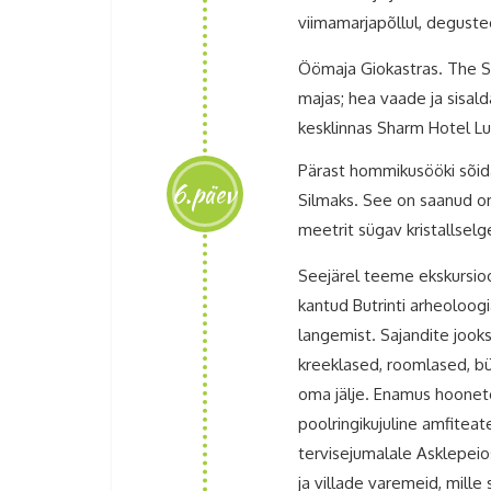
viimamarjapõllul, deguste
Öömaja Giokastras. The St
majas; hea vaade ja sisald
kesklinnas Sharm Hotel Lu
Pärast hommikusööki sõida
6.päev
Silmaks. See on saanud oma 
meetrit sügav kristallsel
Seejärel teeme ekskursioo
kantud Butrinti arheoloogi
langemist. Sajandite jooks
kreeklased, roomlased, bü
oma jälje. Enamus hoonete
poolringikujuline amfiteat
tervisejumalale Asklepei
ja villade varemeid, mille