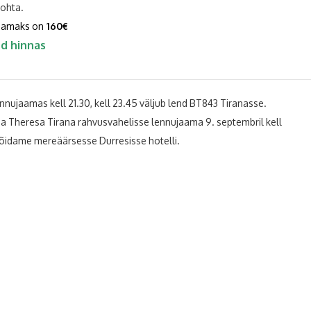
kohta.
isamaks on
160€
ud hinnas
nujaamas kell 21.30, kell 23.45 väljub lend BT843 Tiranasse.
 Theresa Tirana rahvusvahelisse lennujaama 9. septembril kell
õidame mereäärsesse Durresisse hotelli.