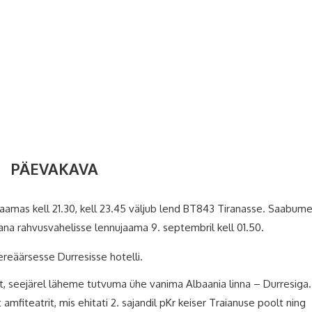
PÄEVAKAVA
amas kell 21.30, kell 23.45 väljub lend BT843 Tiranasse. Saabum
na rahvusvahelisse lennujaama 9. septembril kell 01.50.
eäärsesse Durresisse hotelli.
, seejärel läheme tutvuma ühe vanima Albaania linna – Durresiga.
iteatrit, mis ehitati 2. sajandil pKr keiser Traianuse poolt ning