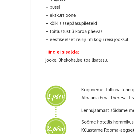
– bussi
– ekskursioone
– kõiki sissepääsupileteid
– toitlustust 3 korda päevas
– eestikeelset reisijuhti kogu reisi jooksul
Hind ei sisalda:
jooke, ühekohalise toa lisatasu.
Koguneme Tallinna lennuja
1.päev
Albaania Ema Theresa Tira
Lennujaamast sõidame mer
Sööme hotellis hommikust
2.päev
Külastame Rooma-aegset amf