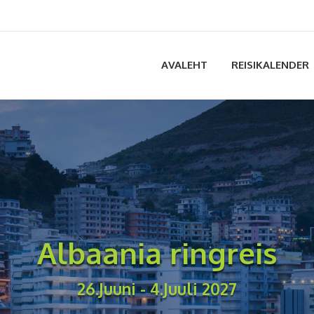
AVALEHT
REISIKALENDER
Albaania ringreis
26.Juuni - 4.Juuli 2027