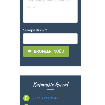
Suvepealinn? *
BRONEERI NÜÜD
e
Küsimuste korral
+372 5398 0543