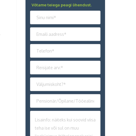
Võtame teiega peagi ühendust.