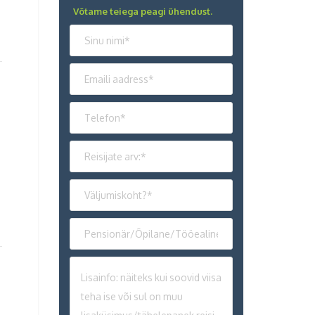
Võtame teiega peagi ühendust.