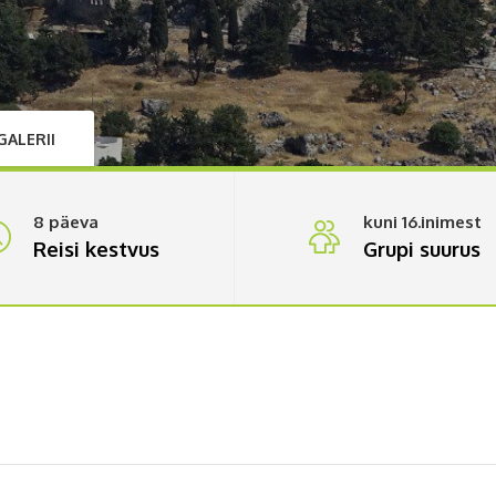
GALERII
8 päeva
kuni 16.inimest
Reisi kestvus
Grupi suurus