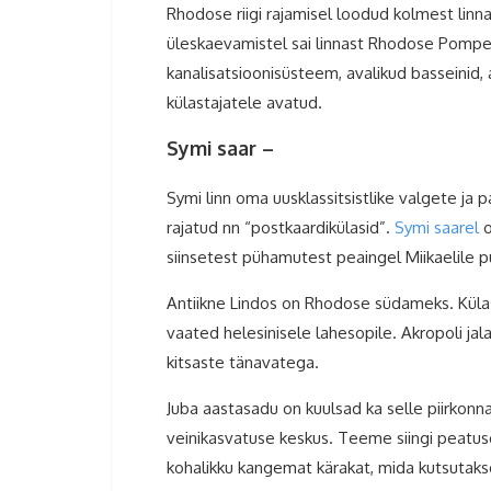
Rhodose riigi rajamisel loodud kolmest linnas
üleskaevamistel sai linnast Rhodose Pompeii 
kanalisatsioonisüsteem, avalikud basseinid
külastajatele avatud.
Rhodose reis
Symi saar –
Symi linn oma uusklassitsistlike valgete ja
rajatud nn “postkaardikülasid”.
Symi saarel
o
siinsetest pühamutest peaingel Miikaelile p
Antiikne Lindos on Rhodose südameks. Külas
vaated helesinisele lahesopile. Akropoli ja
kitsaste tänavatega.
Juba aastasadu on kuulsad ka selle piirkonna
veinikasvatuse keskus. Teeme siingi peatuse
kohalikku kangemat kärakat, mida kutsutak