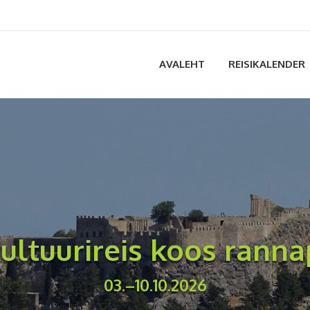
AVALEHT
REISIKALENDER
ultuurireis koos rann
03.–10.10.2026