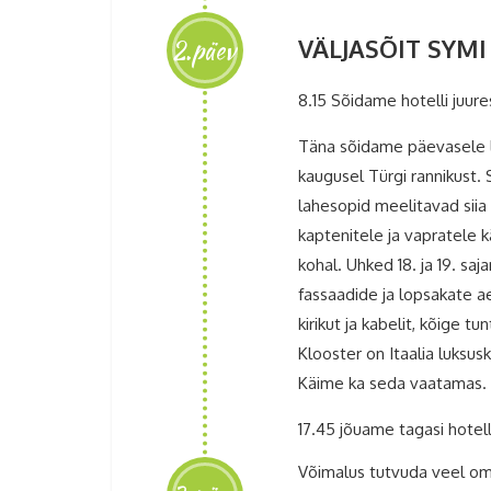
2.päev
VÄLJASÕIT SYMI
8.15 Sõidame hotelli juure
Täna sõidame päevasele la
kaugusel Türgi rannikust.
lahesopid meelitavad siia
kaptenitele ja vapratele 
kohal. Uhked 18. ja 19. sa
fassaadide ja lopsakate a
kirikut ja kabelit, kõige 
Klooster on Itaalia luksu
Käime ka seda vaatamas.
17.45 jõuame tagasi hotell
Võimalus tutvuda veel oma