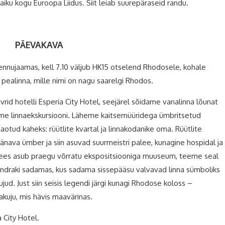
iku kogu Euroopa Liidus. Siit leiab suurepäraseid randu.
PÄEVAKAVA
nnujaamas, kell 7.10 väljub HK15 otselend Rhodosele, kohale
 pealinna, mille nimi on nagu saarelgi Rhodos.
rid hotelli Esperia City Hotel, seejärel sõidame vanalinna lõunat
me linnaekskursiooni. Läheme kaitsemüüridega ümbritsetud
 jaotud kaheks: rüütlite kvartal ja linnakodanike oma. Rüütlite
änava ümber ja siin asuvad suurmeistri palee, kunagine hospidal ja
alees asub praegu võrratu ekspositsiooniga muuseum, teeme seal
andraki sadamas, kus sadama sissepääsu valvavad linna sümboliks
jud. Just siin seisis legendi järgi kunagi Rhodose koloss –
akuju, mis hävis maavärinas.
a City Hotel.