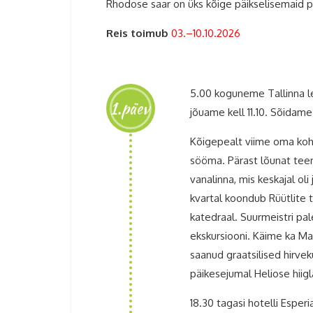
Rhodose saar on üks kõige päikselisemaid pa
Reis toimub
03.–10.10.2026
5.00 koguneme Tallinna le
1.päev
jõuame kell 11.10. Sõidame
Kõigepealt viime oma kohv
sööma. Pärast lõunat tee
vanalinna, mis keskajal oli
kvartal koondub Rüütlite t
katedraal. Suurmeistri p
ekskursiooni. Käime ka M
saanud graatsilised hirveku
päikesejumal Heliose hiigl
18.30 tagasi hotelli Esperi