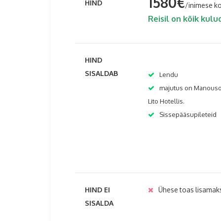
1580€
HIND
/inimese k
Reisil on kõik kulu
HIND
SISALDAB
Lendu
majutus on Manousos
Lito Hotellis.
Sissepääsupileteid
HIND EI
Ühese toas lisamak
SISALDA