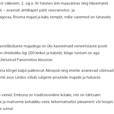
t väikseim. 2. saj e. Kr hävines linn maavärinas ning hilisematel
– avastati antiikajast pärit veevarustus- ja
, agoraa, Rooma majad ja kaks templit, mille varemed on tänaseks
 pastellkollaste majadega on üks kauneimaid veneetslaste poolt
n ühtekokku ligi 200 kirikut ja kabelit, kõige tuntum on aga
ühitsetud Panormitise klooster.
ta kõrgel kaljul paiknevat Akropoli ning imetle avanevad võimsad
lamil asuv Lindos võlub valgete-pruunide majade ja hubaste
 veinid. Embona on traditsiooniline külake, mis on tähtsaim
 ja maitseme kohalikku veini, kirbemaitselist piiniamett või hoopis
se suma!