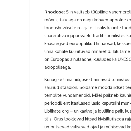
Rhodose:
Siin valitseb tüüpiline vahemerel
mõnus, talv aga on nagu kehvemapoolne eest
loodushuvilisele reisijale. Lisaks kaunile lo
saarerahva igapäevaelu traditsioonilistes kü
kaasaegsed euroopalikud linnaosad, keskaegn
linna kohale küünituvad minaretid. Jalutam
on Euroopas ainulaadne, kuuludes ka UNES
akropolisega.
Kunagise linna hiilgusest annavad tunnistust 
säilinud staadion. Sõidame mööda iidset tee
templite vundamendid. Mäel paikneb kaunis 
perioodil ent itaallased lasid kaputsiini mu
Liblikate org – unikaalne ja idülliline paik, k
täis. Orus looklevad kitsad kivisillutisega r
ümbritsevad vulisevad ojad ja mühisevad ko