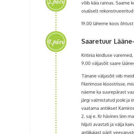
3.päev
võib käia rannas. Saame k
osaliselt rekonstrueeritud 
19.00 läheme koos õhtus
4.päev
Saaretuur Lääne-
Kritinia kindluse varemed
9.00 väljasõit saare lääne
Tänane väljasõit viib mei
Filerimose kloostrisse, m
näeme ka suurepärast vaa
järgi valmistatud jooki ja
vaatama antiikset Kamirost
2. saj e. Kr hävines linn m
hiljuti avastati ja välja ka
antiikajast pärit veevarus