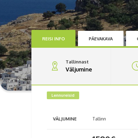
REISI INFO
PÄEVAKAVA
Tallinnast
Väljumine
Lennureisid
VÄLJUMINE
Tallinn