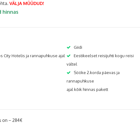
ohta.
VÄLJA MÜÜDUD!
d hinnas
Giidi
 City Hotelis ja rannapuhkuse ajal
Eestikeelset reisijuhti kogu reisi
vältel
Sööke 2.korda päevas ja
rannapuhkuse
ajal kõik hinnas pakett
s on – 284€