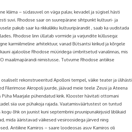
ine kliima – südasuvel on väga palav, kevadel ja sügisel hästi
i suvi. Rhodose saar on suurepärane sihtpunkt kultuuri- ja
odusele pakub saar ka rikkalikku kultuuripärandit , saab ka uudistada
lades. Rhodose linn üllatab vormide ja varjundite küllusega:
e karmiilmeline arhitektuur, vanad Bütsantsi kirikud ja kõrgele
e kauni ajaloolise Rhodose müüridega ümbritsetud vanalinnas, mis
CO maailmapärandi nimistusse. Tutvume Rhodose antiikse
osaliselt rekonstrueeritud Apolloni tempel, väike teater ja ülihästi
d Filerimose Akropoli juurde, jäävad meie teele Zeusi ja Ateena
Püha Maarjale pühendatud kirik. Klooster hävitati ottomani
nkadel siia uue pühakoja rajada. Vaatamisväärtustest on tuntud
us kogu õhk on juunist kuni septembrini pruunipunakirjusid liblikaid
ajad, mida ääristavad väikesed vesiroosidega järved ning
sed. Antiikne Kamiros – saare loodeosas asuv Kamiros oli