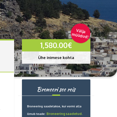
Välja
m
üüdud!
1,580.00
€
Ühe inimese kohta
Broneeri see reis
Broneering saadetakse, kui vormi alla
Broneering saadetud.
ilmub teade: