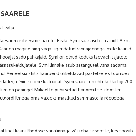
 SAARELE
st välja
evarereisile Symi saarele. Pisike Symi saar asub ca ainult 9 km
 Saar on mägine ning väga liigendatud rannajoonega, mille kaunid
 hooajal sadu puhkajaid. Symi on olnud koduks laevaehitajatele,
käsnasukeldujatele. Symi linnake asub astangutel vana sadama
jandi Veneetsia stiilis häärberid uhkeldavad pastelsetes toonides
edadega. Siin sööme ka lõunat. Symi saarel on ühtekokku ligi 200
tuntum on peaingel Miikaelile pühitsetud Panormitise klooster.
skuurordi ilmega oma valgeks maalitud sammaste ja rõdudega.
i
l käel kauni Rhodose vanalinnaga või teha sisseoste, kes soovib,