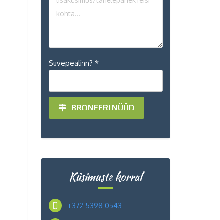
Suvepealinn? *
BRONEERI NÜÜD
Küsimuste korral
+372 5398 0543