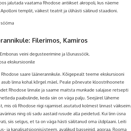
oos jalutada vaatama Rhodose antiikset akropoli, kus näeme
Apolloni templit, väikest teatrit ja ülihästi säilinud staadioni.
t sööma
rannikule: Filerimos, Kamiros
, Embonas veini degusteerimine ja lõunassöök.
osa ekskursioonile
d Rhodose saare läänerannikule. Kõigepealt teeme ekskursiooni
is asub linna kohal kõrgel mäel. Peale põnevate kloostrihoonete
det Rhodose linnale ja saame maitsta munkade salajase retsepti
 imetleda paabulinde, keda siin on väga palju. Seejärel läheme
, mis oli Rhodose riigi rajamisel asutatud kolmest linnast väikseim
aavärinas ning oli sadu aastaid rusude alla peidetud. Kui linn üsna
evati, siis selgus, et ta on väga hästi säilitanud oma üldplaani. Leiti
tus- ja kanalisatsioonisüsteem, avalikud basseinid, agoraa, Rooma