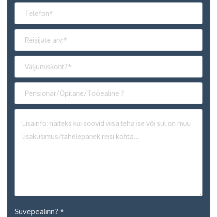
Suvepealinn? *