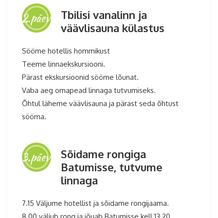
Tbilisi vanalinn ja
2.päev
väävlisauna külastus
Sööme hotellis hommikust
Teeme linnaekskursiooni.
Pärast ekskursioonid sööme lõunat.
Vaba aeg omapead linnaga tutvumiseks.
Õhtul läheme väävlisauna ja pärast seda õhtust
sööma.
Gruusia reis 2026
Sõidame rongiga
3.päev
Batumisse, tutvume
linnaga
7.15 Väljume hotellist ja sõidame rongijaama.
8.00 väljub rong ja jõuab Batumisse kell 13.20.