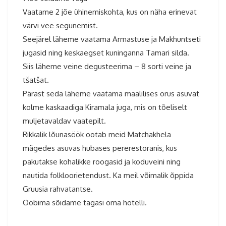
Vaatame 2 jõe ühinemiskohta, kus on näha erinevat
värvi vee segunemist.
Seejärel läheme vaatama Armastuse ja Makhuntseti
jugasid ning keskaegset kuninganna Tamari silda.
Siis läheme veine degusteerima – 8 sorti veine ja
tšatšat.
Pärast seda läheme vaatama maalilises orus asuvat
kolme kaskaadiga Kiramala juga, mis on tõeliselt
muljetavaldav vaatepilt.
Rikkalik lõunasöök ootab meid Matchakhela
mägedes asuvas hubases pererestoranis, kus
pakutakse kohalikke roogasid ja koduveini ning
nautida folkloorietendust. Ka meil võimalik õppida
Gruusia rahvatantse.
Ööbima sõidame tagasi oma hotelli.
Gruusia reis