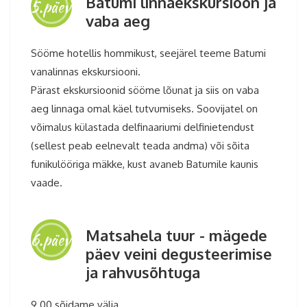
Batumi linnaekskursioon ja
5.päev
vaba aeg
Sööme hotellis hommikust, seejärel teeme Batumi
vanalinnas ekskursiooni.
Pärast ekskursioonid sööme lõunat ja siis on vaba
aeg linnaga omal käel tutvumiseks. Soovijatel on
võimalus külastada delfinaariumi delfinietendust
(sellest peab eelnevalt teada andma) või sõita
funikulööriga mäkke, kust avaneb Batumile kaunis
vaade.
Matsahela tuur - mägede
6.päev
päev veini degusteerimise
ja rahvusõhtuga
9.00 sõidame välja