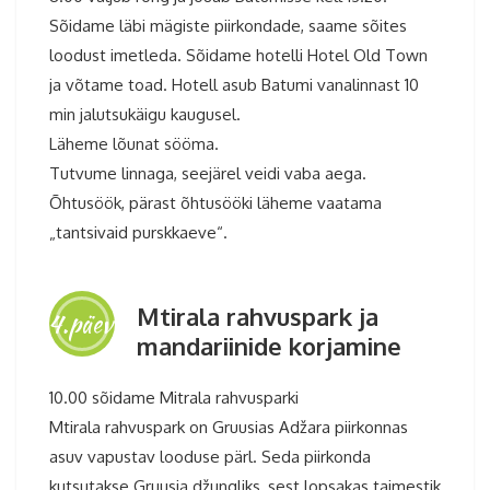
Sõidame läbi mägiste piirkondade, saame sõites
loodust imetleda. Sõidame hotelli Hotel Old Town
ja võtame toad. Hotell asub Batumi vanalinnast 10
min jalutsukäigu kaugusel.
Läheme lõunat sööma.
Tutvume linnaga, seejärel veidi vaba aega.
Õhtusöök, pärast õhtusööki läheme vaatama
„tantsivaid purskkaeve“.
Mtirala rahvuspark ja
4.päev
mandariinide korjamine
10.00 sõidame Mitrala rahvusparki
Mtirala rahvuspark on Gruusias Adžara piirkonnas
asuv vapustav looduse pärl. Seda piirkonda
kutsutakse Gruusia džungliks, sest lopsakas taimestik