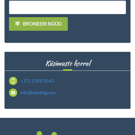
BRONEERI NÜÜD
Küsimuste korral
+372 5398 0543
info@randtigu.ee