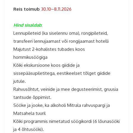
Reis toimub
30.10–8.11.2026
Hind sisaldab
:
Lennupileteid (ka siselennu oma), rongipileteid,
transfeeri lennujaamast või rongijaamast hotelli
Majutust 2-kohalistes tubades koos
hommikusöögiga
Kõiki ekskursioone koos giidide ja
sissepääsupiletitega, eestikeelset tõlget giidide
jutule.
Rahvusõhtut, veinide ja mee degusteerimist, gruusia
tantsude õppimist.
Sööke ja jooke, ka alkoholi Mitrala rahvuspargi ja
Matsahela tuuril
Kõiki programmis nimetatud söögikordi (6 lõunasööki
ja 4 õhtusööki).