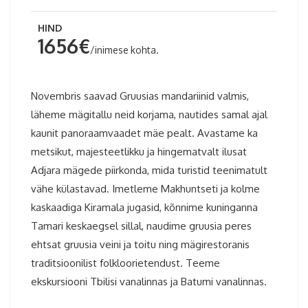
HIND
1656€
/inimese kohta.
Novembris saavad Gruusias mandariinid valmis,
läheme mägitallu neid korjama, nautides samal ajal
kaunit panoraamvaadet mäe pealt. Avastame ka
metsikut, majesteetlikku ja hingematvalt ilusat
Adjara mägede piirkonda, mida turistid teenimatult
vähe külastavad. Imetleme Makhuntseti ja kolme
kaskaadiga Kiramala jugasid, kõnnime kuninganna
Tamari keskaegsel sillal, naudime gruusia peres
ehtsat gruusia veini ja toitu ning mägirestoranis
traditsioonilist folkloorietendust. Teeme
ekskursiooni Tbilisi vanalinnas ja Batumi vanalinnas.
Gruusia reis 2026