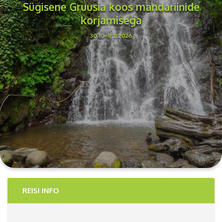
Sügisene Gruusia koos mandariinide
korjamisega
30.10–8.11.2026
REISI INFO