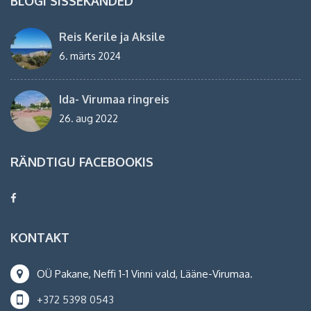
BLOGI SISSEKANDED
Reis Kerile ja Aksile
6. märts 2024
Ida- Virumaa ringreis
26. aug 2022
RÄNDTIGU FACEBOOKIS
KONTAKT
OÜ Pakane, Neffi 1-1 Vinni vald, Lääne-Virumaa.
+372 5398 0543