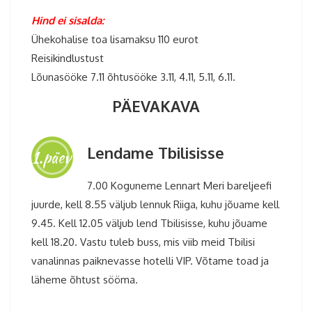
Hind ei sisalda:
Ühekohalise toa lisamaksu 110 eurot
Reisikindlustust
Lõunasööke 7.11 õhtusööke 3.11, 4.11, 5.11, 6.11.
PÄEVAKAVA
Lendame Tbilisisse
1.päev
7.00 Koguneme Lennart Meri bareljeefi
juurde, kell 8.55 väljub lennuk Riiga, kuhu jõuame kell
9.45. Kell 12.05 väljub lend Tbilisisse, kuhu jõuame
kell 18.20. Vastu tuleb buss, mis viib meid Tbilisi
vanalinnas paiknevasse hotelli VIP. Võtame toad ja
läheme õhtust sööma.
Gruusia reis 2026