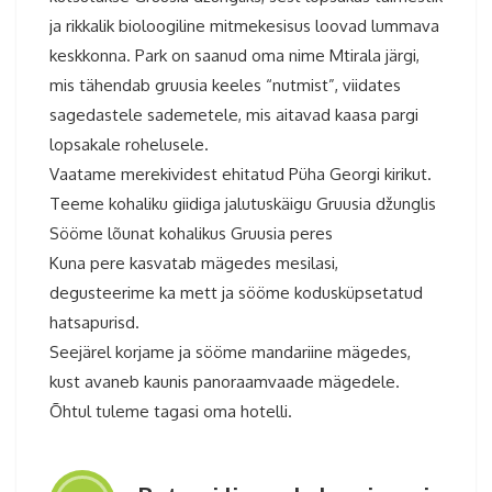
ja rikkalik bioloogiline mitmekesisus loovad lummava
keskkonna. Park on saanud oma nime Mtirala järgi,
mis tähendab gruusia keeles “nutmist”, viidates
sagedastele sademetele, mis aitavad kaasa pargi
lopsakale rohelusele.
Vaatame merekividest ehitatud Püha Georgi kirikut.
Teeme kohaliku giidiga jalutuskäigu Gruusia džunglis
Sööme lõunat kohalikus Gruusia peres
Kuna pere kasvatab mägedes mesilasi,
degusteerime ka mett ja sööme kodusküpsetatud
hatsapurisd.
Seejärel korjame ja sööme mandariine mägedes,
kust avaneb kaunis panoraamvaade mägedele.
Õhtul tuleme tagasi oma hotelli.