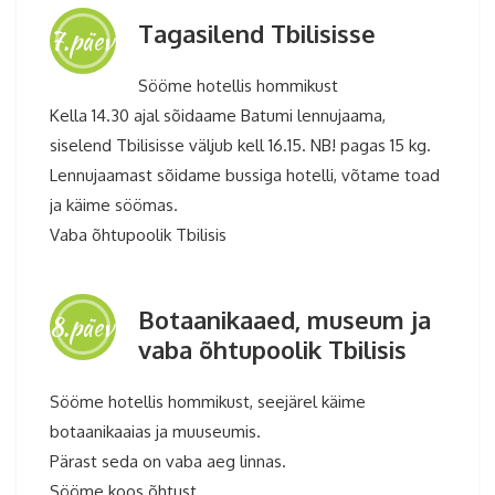
Tagasilend Tbilisisse
7.päev
Sööme hotellis hommikust
Kella 14.30 ajal sõidaame Batumi lennujaama,
siselend Tbilisisse väljub kell 16.15. NB! pagas 15 kg.
Lennujaamast sõidame bussiga hotelli, võtame toad
ja käime söömas.
Vaba õhtupoolik Tbilisis
Botaanikaaed, museum ja
8.päev
vaba õhtupoolik Tbilisis
Sööme hotellis hommikust, seejärel käime
botaanikaaias ja muuseumis.
Pärast seda on vaba aeg linnas.
Sööme koos õhtust