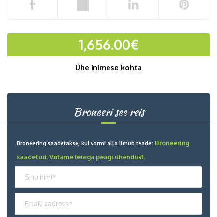
1,656.00
€
Ühe inimese kohta
Broneeri see reis
Broneering
Broneering saadetakse, kui vormi alla ilmub teade:
saadetud. Võtame teiega peagi ühendust.