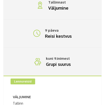
Tallinnast
Väljumine
9 päeva
Reisi kestvus
kuni 9.inimest
Grupi suurus
Lennureisid
VÄLJUMINE
Tallinn