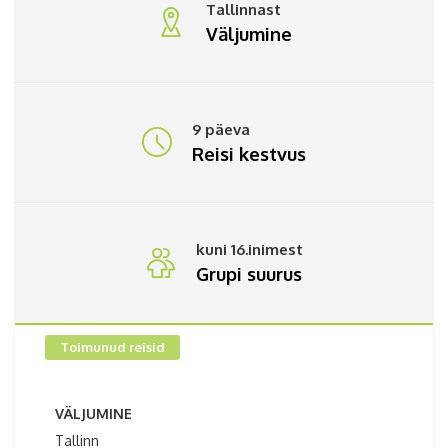
Tallinnast
Väljumine
9 päeva
Reisi kestvus
kuni 16.inimest
Grupi suurus
Toimunud reisid
VÄLJUMINE
Tallinn