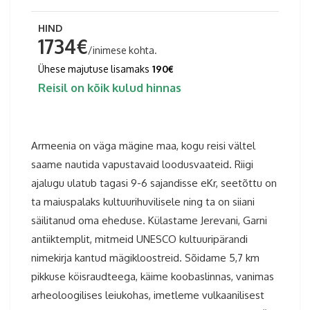
HIND
1734€
/inimese kohta.
Ühese majutuse lisamaks
190€
Reisil on kõik kulud hinnas
Armeenia on väga mägine maa, kogu reisi vältel
saame nautida vapustavaid loodusvaateid. Riigi
ajalugu ulatub tagasi 9-6 sajandisse eKr, seetõttu on
ta maiuspalaks kultuurihuvilisele ning ta on siiani
säilitanud oma eheduse. Külastame Jerevani, Garni
antiiktemplit, mitmeid UNESCO kultuuripärandi
nimekirja kantud mägikloostreid. Sõidame 5,7 km
pikkuse köisraudteega, käime koobaslinnas, vanimas
arheoloogilises leiukohas, imetleme vulkaanilisest