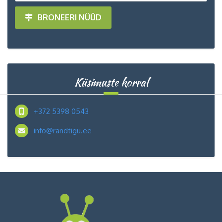
BRONEERI NÜÜD
Küsimuste korral
+372 5398 0543
info@randtigu.ee