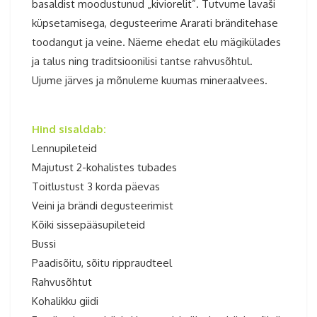
basaldist moodustunud „kiviorelit”. Tutvume lavaši
küpsetamisega, degusteerime Ararati bränditehase
toodangut ja veine. Näeme ehedat elu mägikülades
ja talus ning traditsioonilisi tantse rahvusõhtul.
Ujume järves ja mõnuleme kuumas mineraalvees.
Armeenia ringreis 2025
Hind sisaldab:
Lennupileteid
Majutust 2-kohalistes tubades
Toitlustust 3 korda päevas
Veini ja brändi degusteerimist
Kõiki sissepääsupileteid
Bussi
Paadisõitu, sõitu rippraudteel
Rahvusõhtut
Kohalikku giidi