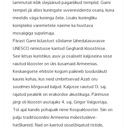
lammutati kõik ülejäänud paganlikud templid. Garni
tempel jäi alles kuningate suveresidentsi osana, kuna
meeldis väga kuninga õele. Lisaks kuningliku
kompleksi varemetele näeme ka huvitava
mosaiigiga supelmaja.
Pärast Garni külastust sõidame lähedalasuvasse
UNESCO nimistusse kantud Geghardi kloostrisse.
See kitsas kuristikus asuv ja osaliselt kaljuseina sisse
raiutud klooster on üks ilusamaid Armeenias.
Keskaegsete ehitiste kogum paikneb looduslikult
kaunis kohas, kus neid ümbritsevad Azati oru
suudmes kõrguvad kaljud. Kaljusse raiutud 13. saj.
rajatud peakirik on erakordse akustikaga. Pärimuse
järgi oli kloostri asutajaks 4. saj. Grigor Valgustaja.
Tol ajal kandis pühapaik nime Koopaklooster. Siin on
palju traditsioonilisi Armeenia mälestuskive-
hatškareid. Nad on kaetud sisselõigatud ristide,