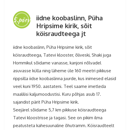
iidne koobaslinn, Püha
5.päev
Hripsime kirik, sõit
köisraudteega jt
iidne koobaslinn, Püha Hripsime kirik, sõit
köisraudteega, Tatevi klooster, õliveski, Shaki juga
Hommikul sõidame vanasse, kanjoni nõlvadel
asuvasse külla ning läheme üle 160 meetri pikkuse
rippsilla iidse koobaslinna juurde, kus inimesed elasid
veel kuni 1950. aastateni. Teel saame imetleda
maalilisi kaljumoodustisi. Kuru põhjas asub 17.
sajandist pärit Püha Hripsime kirik.
Seejärel sõidame 5,7 km pikkuse köisraudteega
Tatevi kloostrisse ja tagasi. See on pikim ilma
peatusteta kahesuunaline õhutramm. Köisraudteelt