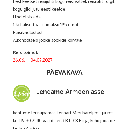
Eestikeelset reisijuhti kogu reisi vältel, reisijuht tõlgib
kogu giidi jutu eesti keelde.
Hind ei sisalda
1-kohalise toa lisamaksu 195 eurot
Reisikindlustust
Alkohoolseid jooke söökide kõrvale
Reis toimub
26.06. – 04.07.2027
PÄEVAKAVA
Lendame Armeeniasse
1.päev
kohtume lennujaamas Lennart Meri bareljeefi juures
kell 19.30 21.40 väljub lend BT 318 Riiga, kuhu jõuame
kella 22.30-ks