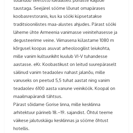
sulandub seetõttu ideaalselt punaste kaljude
taustaga. Seejärel sööme lõunat omapärases
koobasrestoranis, kus ka sööki küpsetatakse
traditsioonilistes maa-alustes ahjudes. Pärast sööki
läheme ühte Armeenia vanimasse veinitehasesse ja
degusteerime veine. Viimasena külastame 1080 m
kõrgusel koopas asuvat arheoloogilist leiukohta,
mille vanim kultuurikiht kuulub VI-V tuhandesse
aastasse. eKr. Koobastikust on leitud suurepäraselt
säilinud vanim teadaolev nahast jalanõu, mille
vanuseks on peetud 5,5 tuhat aastat ning vanim
teadaolev 6100 aasta vanune veiniköök. Koopal on
maailmapärandi tähtsus.
Pärast sõidame Gorise linna, mille kesklinna
arhitektuur pärineb 18.–19. sajandist. Õhtul teeme
väikese jalutuskäigu kesklinnas ja sööme õhtust
hotellis.
Armeenia ringreis 2025