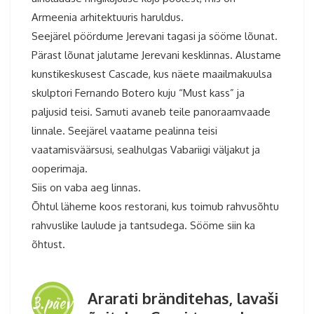
Armeenia arhitektuuris haruldus.
Seejärel pöördume Jerevani tagasi ja sööme lõunat.
Pärast lõunat jalutame Jerevani kesklinnas. Alustame
kunstikeskusest Cascade, kus näete maailmakuulsa
skulptori Fernando Botero kuju “Must kass” ja
paljusid teisi. Samuti avaneb teile panoraamvaade
linnale. Seejärel vaatame pealinna teisi
vaatamisväärsusi, sealhulgas Vabariigi väljakut ja
ooperimaja.
Siis on vaba aeg linnas.
Õhtul läheme koos restorani, kus toimub rahvusõhtu
rahvuslike laulude ja tantsudega. Sööme siin ka
õhtust.
Ararati bränditehas, lavaši
3.päev