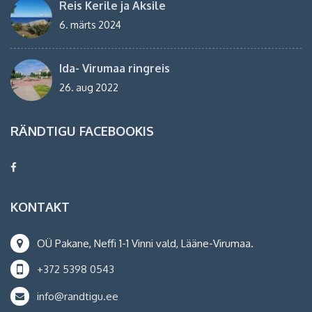
Reis Kerile ja Aksile
6. märts 2024
Ida- Virumaa ringreis
26. aug 2022
RÄNDTIGU FACEBOOKIS
KONTAKT
OÜ Pakane, Neffi 1-1 Vinni vald, Lääne-Virumaa.
+372 5398 0543
info@randtigu.ee