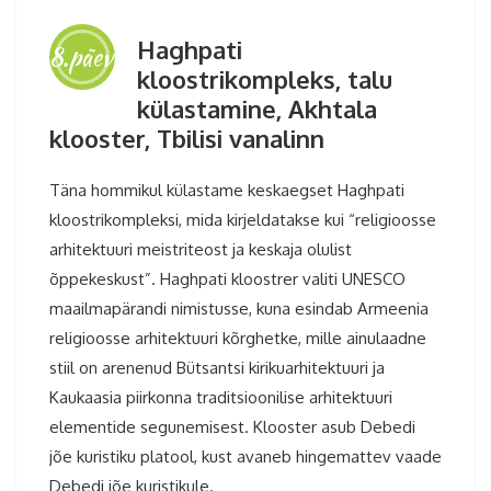
Haghpati
8.päev
kloostrikompleks, talu
külastamine, Akhtala
klooster, Tbilisi vanalinn
Täna hommikul külastame keskaegset Haghpati
kloostrikompleksi, mida kirjeldatakse kui “religioosse
arhitektuuri meistriteost ja keskaja olulist
õppekeskust”. Haghpati kloostrer valiti UNESCO
maailmapärandi nimistusse, kuna esindab Armeenia
religioosse arhitektuuri kõrghetke, mille ainulaadne
stiil on arenenud Bütsantsi kirikuarhitektuuri ja
Kaukaasia piirkonna traditsioonilise arhitektuuri
elementide segunemisest. Klooster asub Debedi
jõe kuristiku platool, kust avaneb hingemattev vaade
Debedi jõe kuristikule.