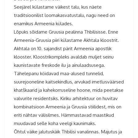
Seejärel külastame väikest talu, kus näete
traditsioonilist loomakasvatustalu, nagu need on
enamikus Armeenia külades.
Lõpuks sõidame Gruusia pealinna Thbilisisse. Enne
Armeenia-Gruusia piiri külastame Akhtala kloostrit.
Akhtala on 10. sajandist pärit Armeenia apostlik
klooster. Kloostrikompleks avaldab muljet seinu
kaunistavate freskode ilu ja ainulaadsusega.
Tähelepanu köidavad maa-alused tunnelid,
suurejooneline kaitsekindlus, arvukad imetlusväärsed
khatškaarid ja kahekorruseline hoone, mida peetakse
valvurite residentsiks. Kiriku arhitektuur on huvitav
kombinatsioon Armeenia ja Gruusia stiilidest, mis on
eriti nähtav välisilmes. Hämmastavad maastikud
muudavad selle koha veelgi kaunimaks.
Õhtul väike jalutuskäik Thbilisi vanalinnas. Majutus ja