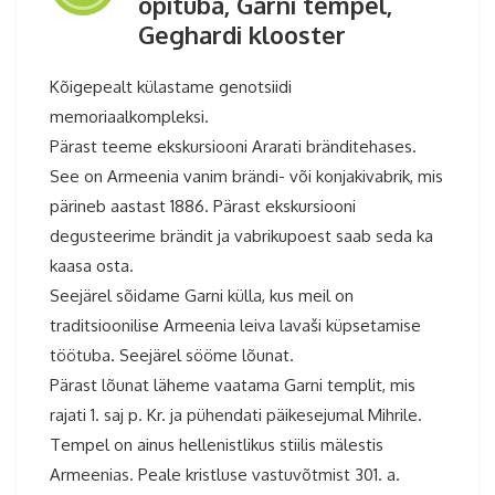
õpituba, Garni tempel,
Geghardi klooster
Kõigepealt külastame genotsiidi
memoriaalkompleksi.
Pärast teeme ekskursiooni Ararati bränditehases.
See on Armeenia vanim brändi- või konjakivabrik, mis
pärineb aastast 1886. Pärast ekskursiooni
degusteerime brändit ja vabrikupoest saab seda ka
kaasa osta.
Seejärel sõidame Garni külla, kus meil on
traditsioonilise Armeenia leiva lavaši küpsetamise
töötuba. Seejärel sööme lõunat.
Pärast lõunat läheme vaatama Garni templit, mis
rajati 1. saj p. Kr. ja pühendati päikesejumal Mihrile.
Tempel on ainus hellenistlikus stiilis mälestis
Armeenias. Peale kristluse vastuvõtmist 301. a.