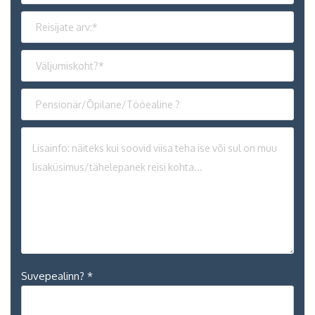
Suvepealinn? *