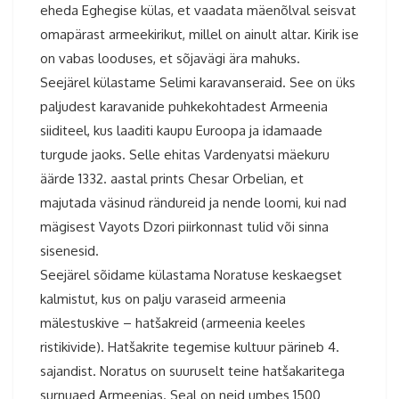
eheda Eghegise külas, et vaadata mäenõlval seisvat
omapärast armeekirikut, millel on ainult altar. Kirik ise
on vabas looduses, et sõjavägi ära mahuks.
Seejärel külastame Selimi karavanseraid. See on üks
paljudest karavanide puhkekohtadest Armeenia
siiditeel, kus laaditi kaupu Euroopa ja idamaade
turgude jaoks. Selle ehitas Vardenyatsi mäekuru
äärde 1332. aastal prints Chesar Orbelian, et
majutada väsinud rändureid ja nende loomi, kui nad
mägisest Vayots Dzori piirkonnast tulid või sinna
sisenesid.
Seejärel sõidame külastama Noratuse keskaegset
kalmistut, kus on palju varaseid armeenia
mälestuskive – hatšakreid (armeenia keeles
ristikivide). Hatšakrite tegemise kultuur pärineb 4.
sajandist. Noratus on suuruselt teine hatšakaritega
surnuaed Armeenias. Seal on neid umbes 1500