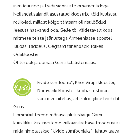
inimfiguuride ja traditsiooniliste ornamentidega.
Neljandal sajandil asustatud kloostrile tõid kuulsust
reliikviad, millest kõige tähtsam oli ristilöödud
Jeesust haavanud oda. Selle tõi väidetavalt koos
mitmete teiste jäänustega Armeeniasse apostel
Juudas Taddeus. Geghard tähendabki tõlkes
Odaklooster.
Õhtusöök ja öömaja Garni külalistemajas.
kivide sümfoonia”, Khor Virapi klooster,
4.päev
Noravanki klooster, koobasrestoran,
vanim veinitehas, arheoloogiline leiukoht,
Goris.
Hommikul teeme mõnusa jalutuskäigu Garni
kuristikku, kus imetleme vulkaanilisi basaltmoodustisi,
mida nimetatakse “kivide sümfooniaks”. Jahtuv laava