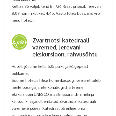
Kell 23.35 väljub lend BT726 Riiast ja jõuab Jerevani
8.09 hommikul kell 4.45. Vastu tuleb buss, mis viib
meid hotelli.
Zvartnotsi katedraali
2.päev
varemed, Jerevani
ekskursioon, rahvusõhtu
Hotelli jõuame kella 5.15 paiku ja kõigepealt
puhkame.
Sööme hotellis hilise hommikusöögi, seejärel tuleb
meile bussiga järele kohalik giid ja teeme
ekskursiooni UNESCO maailmapärandi nimekirja
kantud, 7. sajandil ehitatud Zvartnotsi katedraali
varemete juures. Katedraal oli eriline oma
ainulaadse ringikujulise kuju poolest, mis on