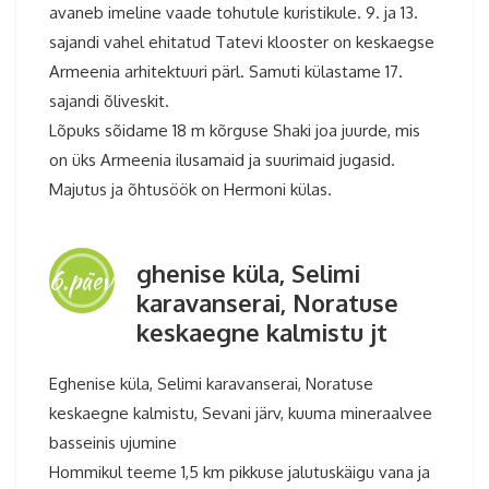
avaneb imeline vaade tohutule kuristikule. 9. ja 13.
sajandi vahel ehitatud Tatevi klooster on keskaegse
Armeenia arhitektuuri pärl. Samuti külastame 17.
sajandi õliveskit.
Lõpuks sõidame 18 m kõrguse Shaki joa juurde, mis
on üks Armeenia ilusamaid ja suurimaid jugasid.
Majutus ja õhtusöök on Hermoni külas.
ghenise küla, Selimi
6.päev
karavanserai, Noratuse
keskaegne kalmistu jt
Eghenise küla, Selimi karavanserai, Noratuse
keskaegne kalmistu, Sevani järv, kuuma mineraalvee
basseinis ujumine
Hommikul teeme 1,5 km pikkuse jalutuskäigu vana ja