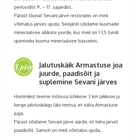
perioodist 9. – 17. sajandist.
Pärast lõunat Sevani järve restoranis on meil
võimalus järves ujuda. Seejärel sõidame kuumade
mineraalvee allikate juurde, kus meil on 1-1,5 tundi
ujumiseks kuuma mineraalvee basseinis.
Jalutuskäik Armastuse joa
7.päev
juurde, paadisõit ja
suplemine Sevani järves
Hommikul teeme mõnusa lühikese 3 km pikkuse ja
kerge jalutuskäigu läbi metsa, et näha Armastuse
juga.
Pärast sõidame Sevani järve äärde, et teha järvel
paadisõit. Samuti on meil võimalus ujuda.