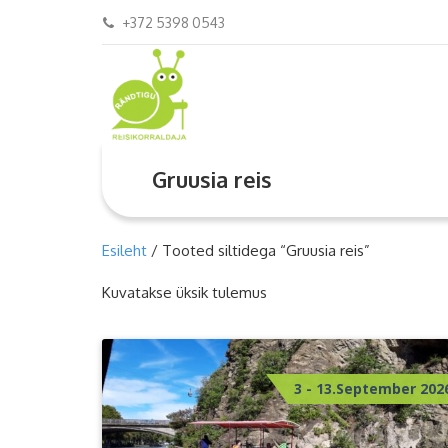
+372 5398 0543
Gruusia reis
Esileht
/ Tooted siltidega “Gruusia reis”
Kuvatakse üksik tulemus
3 - 13.September 202