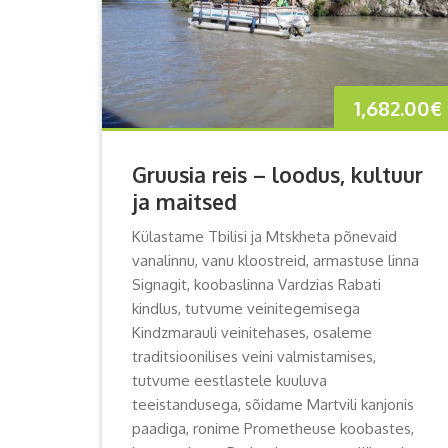
1,682.00
€
Gruusia reis – loodus, kultuur
ja maitsed
Külastame Tbilisi ja Mtskheta põnevaid
vanalinnu, vanu kloostreid, armastuse linna
Signagit, koobaslinna Vardzias Rabati
kindlus, tutvume veinitegemisega
Kindzmarauli veinitehases, osaleme
traditsioonilises veini valmistamises,
tutvume eestlastele kuuluva
teeistandusega, sõidame Martvili kanjonis
paadiga, ronime Prometheuse koobastes,