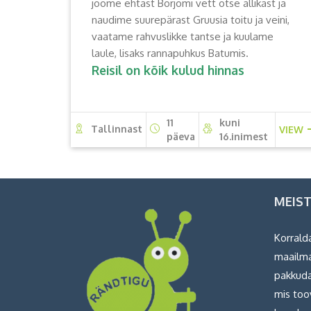
joome ehtast Borjomi vett otse allikast ja
naudime suurepärast Gruusia toitu ja veini,
vaatame rahvuslikke tantse ja kuulame
laule, lisaks rannapuhkus Batumis.
Reisil on kõik kulud hinnas
11
kuni
Tallinnast
VIEW
päeva
16.inimest
MEIS
Korrald
maailma
pakkuda
mis too