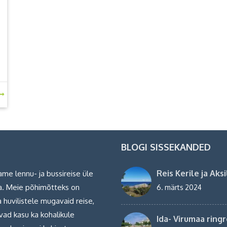
T
BLOGI SISSEKANDED
Reis Kerile ja Aksi
ame lennu- ja bussireise üle
. Meie põhimõtteks on
6. märts 2024
 huvilistele mugavaid reise,
vad kasu ka kohalikule
Ida- Virumaa ringr