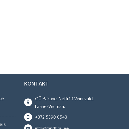
KONTAKT
le
OÜ Pakane, Neffi 1-1 Vinni vald,
Lääne-Virumaa.
+372 5398 0543
eis
info@randtigu.ee