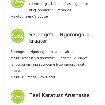
4.päev
rahvuspargis. Näeme lõvisid, geparte
ning loomade suurt rännet.
Majutus: Friend’s Lodge
Serengeti – Ngorongoro
5.päev
kraater
Serengeti – Ngorongoro kraater. Lahkume
majutuskohast varahommikul. Sõdame Serengeti
rahvuspargis ning suundume Ngorongoro kraatri
poole.
Majutus: Omega View Hotel
Teel Karatust Arushasse
6.päev