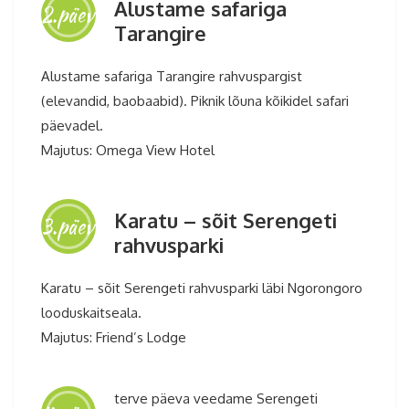
Alustame safariga
2.päev
Tarangire
Alustame safariga Tarangire rahvuspargist
(elevandid, baobaabid). Piknik lõuna kõikidel safari
päevadel.
Majutus: Omega View Hotel
Karatu – sõit Serengeti
3.päev
rahvusparki
Karatu – sõit Serengeti rahvusparki läbi Ngorongoro
looduskaitseala.
Majutus: Friend’s Lodge
– Tansaania safari ja ringreis
terve päeva veedame Serengeti