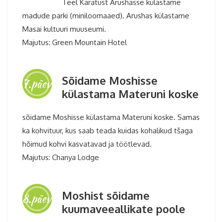
Teel Karatust Arushasse külastame
madude parki (miniloomaaed). Arushas külastame
Masai kultuuri muuseumi.
Majutus: Green Mountain Hotel
Sõidame Moshisse
7.päev
külastama Materuni koske
sõidame Moshisse külastama Materuni koske. Samas
ka kohvituur, kus saab teada kuidas kohalikud tšaga
hõimud kohvi kasvatavad ja töötlevad.
Majutus: Chanya Lodge
Moshist sõidame
8.päev
kuumaveeallikate poole