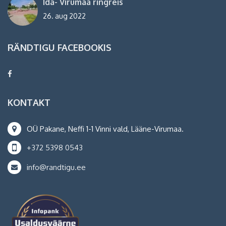
Ida- Virumaa ringreis
26. aug 2022
RÄNDTIGU FACEBOOKIS
KONTAKT
OÜ Pakane, Neffi 1-1 Vinni vald, Lääne-Virumaa.
+372 5398 0543
info@randtigu.ee