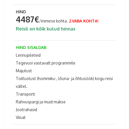
HIND
4487€
/inimese kohta.
2.VABA KOHTA!
Reisil on kõik kulud hinnas
HIND SISALDAB
Lennupileteid
Tegevusi vastavalt programmile
Majutust
Toitlustust (hommiku-, lõuna- ja õhtusöök) kogu reisi
vältel.
Transporti
Rahvuspargi ja muid makse
Jootrahasid
Viisat