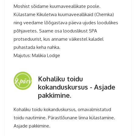
Moshist sõidame kuumaveeallikate poole.
Külastame Kikuletwa kuumaveeallikaid (Chemka)
ning veedame lõõgastava päeva ujudes loodulikes
põhjavetes. Saame osa looduslikust SPA
protseduurist, kus anname väikestel kaladel
puhastada keha nahka.
– Tansaania safari ja ringreis
Majutus: Malikia Lodge
Kohaliku toidu
9.päev
kokanduskursus - Asjade
pakkimine.
Kohaliku toidu kokanduskursus, omavalmistatud
toidu nautimine. Pärastlõunane linna külastamine.
Asjade pakkimine.