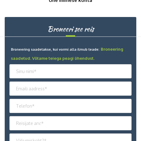
Ühe inimese kohta
Broneeri see reis
Broneering
Broneering saadetakse, kui vormi alla ilmub teade:
saadetud. Võtame teiega peagi ühendust.