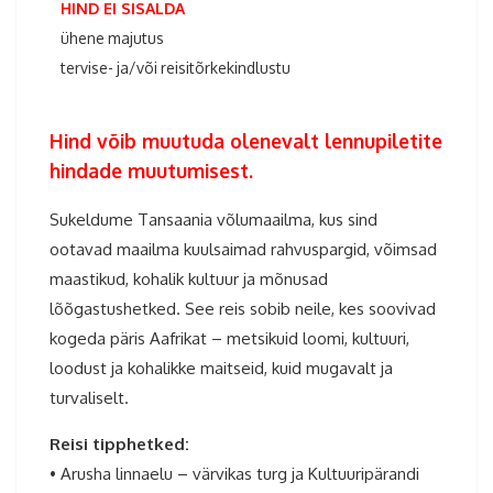
HIND EI SISALDA
ühene majutus
tervise- ja/või reisitõrkekindlustu
Hind võib muutuda olenevalt lennupiletite
hindade muutumisest.
Sukeldume Tansaania võlumaailma, kus sind
ootavad maailma kuulsaimad rahvuspargid, võimsad
maastikud, kohalik kultuur ja mõnusad
lõõgastushetked. See reis sobib neile, kes soovivad
kogeda päris Aafrikat – metsikuid loomi, kultuuri,
loodust ja kohalikke maitseid, kuid mugavalt ja
turvaliselt.
Reisi tipphetked:
• Arusha linnaelu – värvikas turg ja Kultuuripärandi