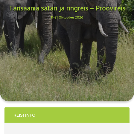
Tansaania safari ja ringreis – Proovireis
11-21.Oktoober 2026
REISI INFO