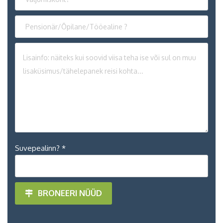
Suvepealinn? *
BRONEERI NÜÜD