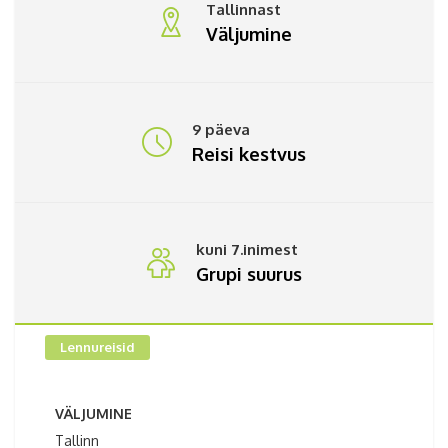
Tallinnast
Väljumine
9 päeva
Reisi kestvus
kuni 7.inimest
Grupi suurus
Lennureisid
VÄLJUMINE
Tallinn