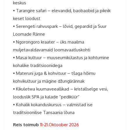
keskus
• Tarangire safari – elevandid, baobaobid ja piknik
keset loodust
• Serengeti rahvuspark – lõvid, gepardid ja Suur
Loomade Ränne
• Ngorongoro kraater – üks maailma
muljetavaldavamaid loomavaatluskohti
• Masai kultuur – muuseumikülastus ja kohtumine
kohalike traditsioonidega
• Materuni juga & kohvituur – tšaga hõimu
kohvikultuur ja mägine džunglirännak
• Kikuletwa kuumaveeallikad – kristallselge vesi,
looduslik SPA ja kalade “pediküür”
• Kohalik kokanduskursus – valmistad ise
traditsioonilise Tansaania lõuna
Reis toimub
11-21.Oktoober 2026