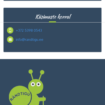
Küsimuste korral
+372 5398 0543
info@randtigu.ee