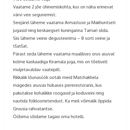
Vaatame 2 jõe ühinemiskohta, kus on näha erinevat
värvi vee segunemist.
Seejärel läheme vaatama Armastuse ja Makhuntseti
jugasid ning keskaegset kuninganna Tamari silda.
Siis läheme veine degusteerima – 8 sorti veine ja
tšatšat.
Pärast seda läheme vaatama maalilises orus asuvat
kolme kaskaadiga Kiramala juga, mis on tõeliselt
muljetavaldav vaatepilt.
Rikkalik lõunasöök ootab meid Matchakhela
mägedes asuvas hubases pererestoranis, kus
pakutakse kohalikke roogasid ja koduveini ning
nautida folkloorietendust. Ka meil võimalik õppida
Gruusia rahvatantse.
Ööbima sõidame tagasi oma hotelli.
Gruusia reis