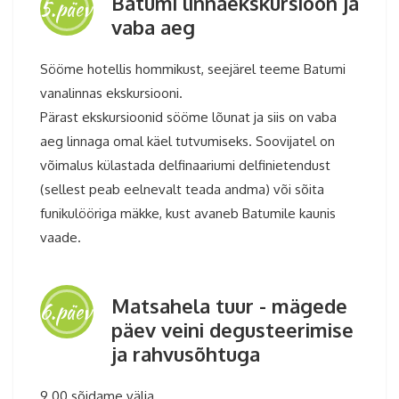
Batumi linnaekskursioon ja
5.päev
vaba aeg
Sööme hotellis hommikust, seejärel teeme Batumi
vanalinnas ekskursiooni.
Pärast ekskursioonid sööme lõunat ja siis on vaba
aeg linnaga omal käel tutvumiseks. Soovijatel on
võimalus külastada delfinaariumi delfinietendust
(sellest peab eelnevalt teada andma) või sõita
funikulööriga mäkke, kust avaneb Batumile kaunis
vaade.
Matsahela tuur - mägede
6.päev
päev veini degusteerimise
ja rahvusõhtuga
9.00 sõidame välja