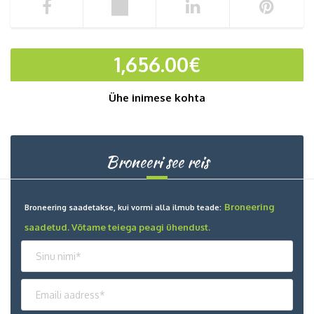
1,656.00
€
Ühe inimese kohta
Broneeri see reis
Broneering
Broneering saadetakse, kui vormi alla ilmub teade:
saadetud. Võtame teiega peagi ühendust.