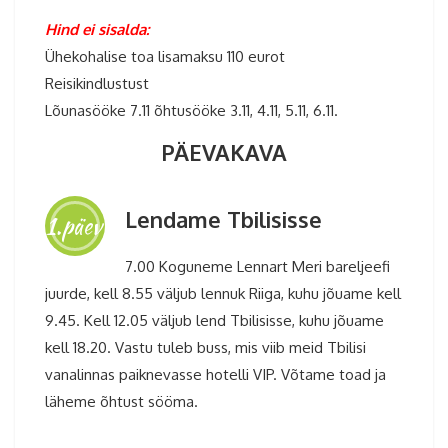
Hind ei sisalda:
Ühekohalise toa lisamaksu 110 eurot
Reisikindlustust
Lõunasööke 7.11 õhtusööke 3.11, 4.11, 5.11, 6.11.
PÄEVAKAVA
Lendame Tbilisisse
1.päev
7.00 Koguneme Lennart Meri bareljeefi
juurde, kell 8.55 väljub lennuk Riiga, kuhu jõuame kell
9.45. Kell 12.05 väljub lend Tbilisisse, kuhu jõuame
kell 18.20. Vastu tuleb buss, mis viib meid Tbilisi
vanalinnas paiknevasse hotelli VIP. Võtame toad ja
läheme õhtust sööma.
Gruusia reis 2026