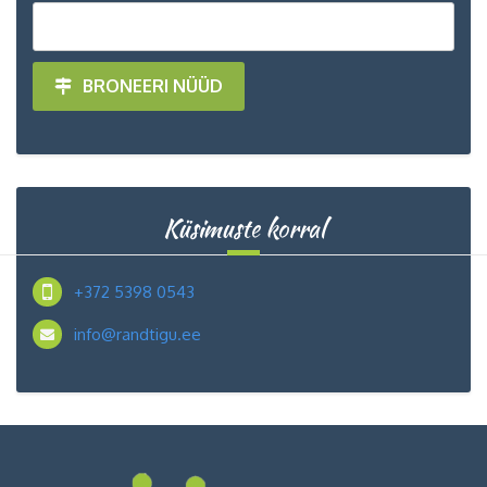
BRONEERI NÜÜD
Küsimuste korral
+372 5398 0543
info@randtigu.ee