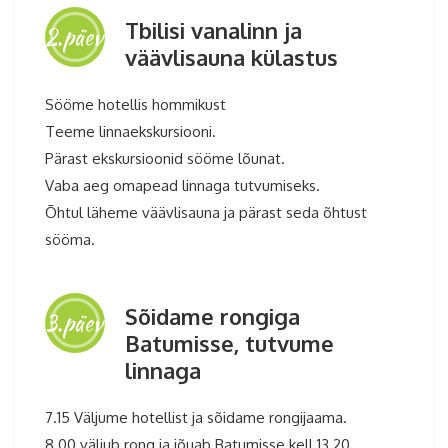
Tbilisi vanalinn ja
2.päev
väävlisauna külastus
Sööme hotellis hommikust
Teeme linnaekskursiooni.
Pärast ekskursioonid sööme lõunat.
Vaba aeg omapead linnaga tutvumiseks.
Õhtul läheme väävlisauna ja pärast seda õhtust
sööma.
Gruusia reis 2026
Sõidame rongiga
3.päev
Batumisse, tutvume
linnaga
7.15 Väljume hotellist ja sõidame rongijaama.
8.00 väljub rong ja jõuab Batumisse kell 13.20.