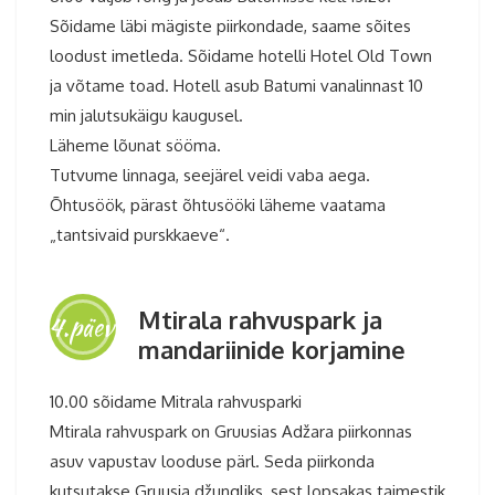
Sõidame läbi mägiste piirkondade, saame sõites
loodust imetleda. Sõidame hotelli Hotel Old Town
ja võtame toad. Hotell asub Batumi vanalinnast 10
min jalutsukäigu kaugusel.
Läheme lõunat sööma.
Tutvume linnaga, seejärel veidi vaba aega.
Õhtusöök, pärast õhtusööki läheme vaatama
„tantsivaid purskkaeve“.
Mtirala rahvuspark ja
4.päev
mandariinide korjamine
10.00 sõidame Mitrala rahvusparki
Mtirala rahvuspark on Gruusias Adžara piirkonnas
asuv vapustav looduse pärl. Seda piirkonda
kutsutakse Gruusia džungliks, sest lopsakas taimestik