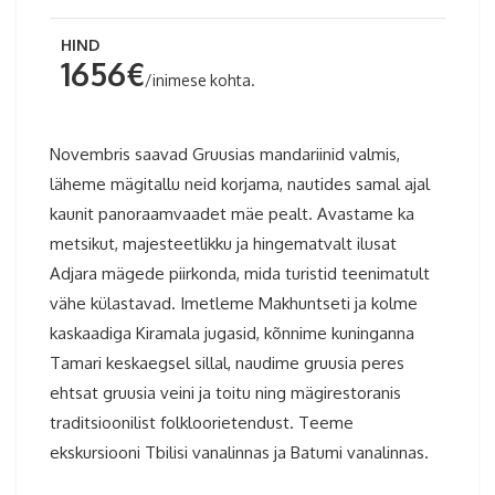
HIND
1656€
/inimese kohta.
Novembris saavad Gruusias mandariinid valmis,
läheme mägitallu neid korjama, nautides samal ajal
kaunit panoraamvaadet mäe pealt. Avastame ka
metsikut, majesteetlikku ja hingematvalt ilusat
Adjara mägede piirkonda, mida turistid teenimatult
vähe külastavad. Imetleme Makhuntseti ja kolme
kaskaadiga Kiramala jugasid, kõnnime kuninganna
Tamari keskaegsel sillal, naudime gruusia peres
ehtsat gruusia veini ja toitu ning mägirestoranis
traditsioonilist folkloorietendust. Teeme
ekskursiooni Tbilisi vanalinnas ja Batumi vanalinnas.
Gruusia reis 2026