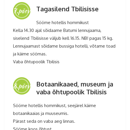
Tagasilend Tbilisisse
7.päev
Sööme hotellis hommikust
Kella 14.30 ajal sõidaame Batumi lennujaama,
siselend Tbilisisse väljub kell 16.15. NB! pagas 15 kg.
Lennujaamast sõidame bussiga hotelli, võtame toad
ja käime söömas.
Vaba õhtupoolik Tbilisis
Botaanikaaed, museum ja
8.päev
vaba õhtupoolik Tbilisis
Sööme hotellis hommikust, seejärel käime
botaanikaaias ja muuseumis.
Pärast seda on vaba aeg linnas.
Sööme koos õhtust