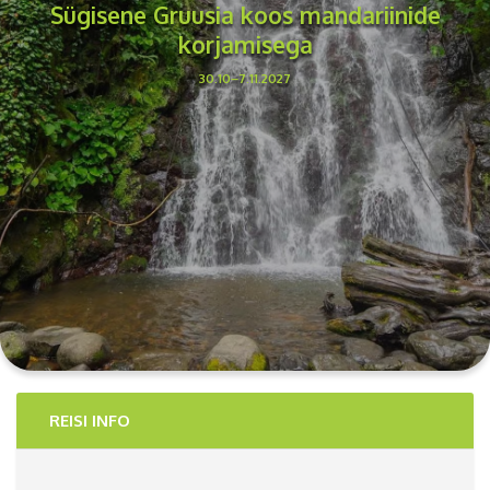
Sügisene Gruusia koos mandariinide
korjamisega
30.10–7.11.2027
REISI INFO