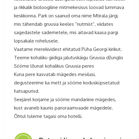
ja rikkalik bioloogiline mitmekesisus loovad lummava
keskkonna. Park on saanud oma nime Mtirala järgi,
mis tähendab gruusia keeles “nutmist”, viidates
sagedastele sademetele, mis aitavad kaasa pargi
lopsakale rohelusele.
Vaatame merekividest ehitatud Püha Georgi kirikut.
Teeme kohaliku giidiga jalutuskäigu Gruusia džunglis
Sööme lõunat kohalikus Gruusia peres
Kuna pere kasvatab mägedes mesilasi,
degusteerime ka mett ja sööme kodusküpsetatud
hatsapurisd.
Seejärel korjame ja sööme mandariine mägedes,
kust avaneb kaunis panoraamvaade mägedele.
Õhtul tuleme tagasi oma hotelli.