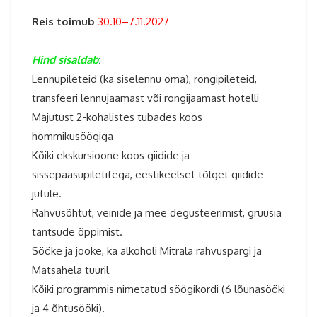
Reis toimub
30.10–7.11.2027
Hind sisaldab
:
Lennupileteid (ka siselennu oma), rongipileteid,
transfeeri lennujaamast või rongijaamast hotelli
Majutust 2-kohalistes tubades koos
hommikusöögiga
Kõiki ekskursioone koos giidide ja
sissepääsupiletitega, eestikeelset tõlget giidide
jutule.
Rahvusõhtut, veinide ja mee degusteerimist, gruusia
tantsude õppimist.
Sööke ja jooke, ka alkoholi Mitrala rahvuspargi ja
Matsahela tuuril
Kõiki programmis nimetatud söögikordi (6 lõunasööki
ja 4 õhtusööki).