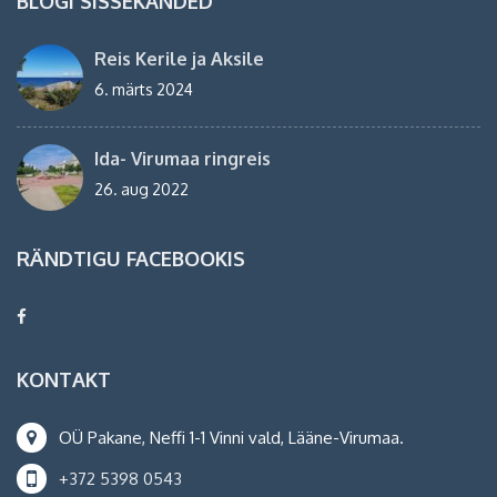
BLOGI SISSEKANDED
Reis Kerile ja Aksile
6. märts 2024
Ida- Virumaa ringreis
26. aug 2022
RÄNDTIGU FACEBOOKIS
KONTAKT
OÜ Pakane, Neffi 1-1 Vinni vald, Lääne-Virumaa.
+372 5398 0543