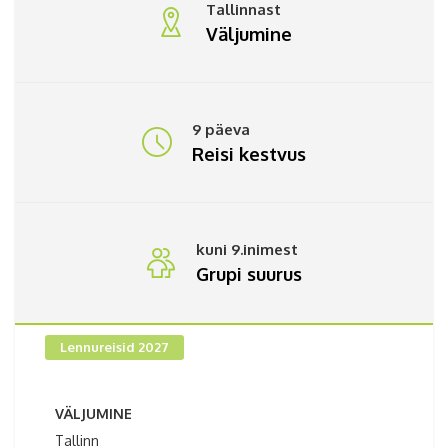
Tallinnast
Väljumine
9 päeva
Reisi kestvus
kuni 9.inimest
Grupi suurus
Lennureisid 2027
VÄLJUMINE
Tallinn