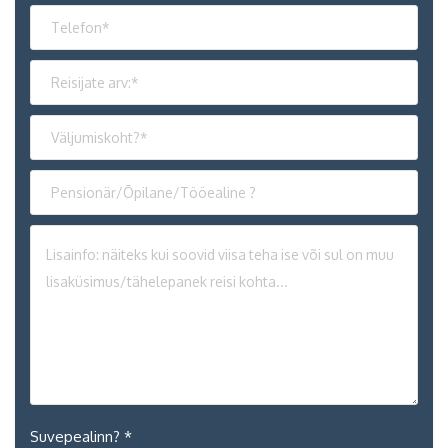
Suvepealinn? *